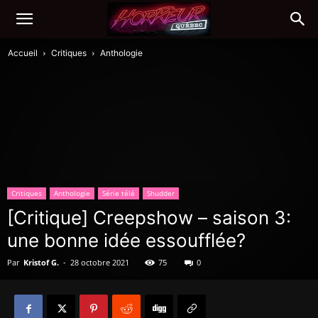
Accueil
Critiques
Anthologie
Critiques
Anthologie
Série télé
Shudder
[Critique] Creepshow – saison 3:
une bonne idée essoufflée?
Par
Kristof G.
-
28 octobre 2021
75
0