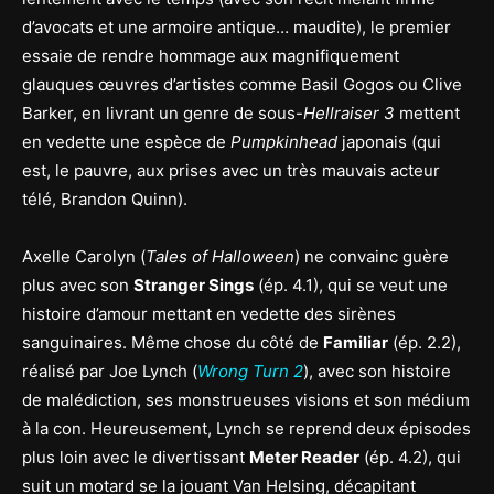
d’avocats et une armoire antique… maudite), le premier
essaie de rendre hommage aux magnifiquement
glauques œuvres d’artistes comme Basil Gogos ou Clive
Barker, en livrant un genre de sous-
Hellraiser 3
mettent
en vedette une espèce de
Pumpkinhead
japonais (qui
est, le pauvre, aux prises avec un très mauvais acteur
télé, Brandon Quinn).
Axelle Carolyn (
Tales of Halloween
) ne convainc guère
plus avec son
Stranger Sings
(ép. 4.1), qui se veut une
histoire d’amour mettant en vedette des sirènes
sanguinaires. Même chose du côté de
Familiar
(ép. 2.2),
réalisé par Joe Lynch (
Wrong Turn 2
), avec son histoire
de malédiction, ses monstrueuses visions et son médium
à la con. Heureusement, Lynch se reprend deux épisodes
plus loin avec le divertissant
Meter Reader
(ép. 4.2), qui
suit un motard se la jouant Van Helsing, décapitant