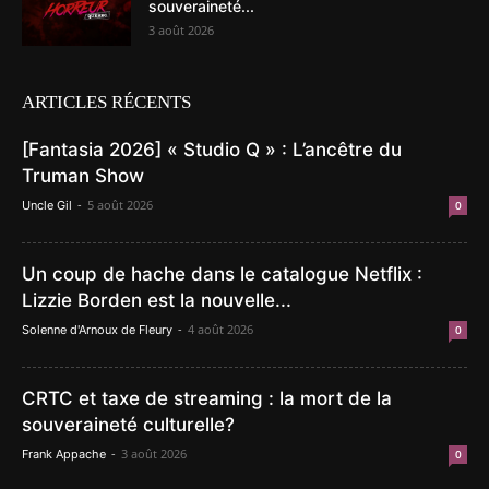
souveraineté...
3 août 2026
ARTICLES RÉCENTS
[Fantasia 2026] « Studio Q » : L’ancêtre du
Truman Show
-
5 août 2026
Uncle Gil
0
Un coup de hache dans le catalogue Netflix :
Lizzie Borden est la nouvelle...
-
4 août 2026
Solenne d'Arnoux de Fleury
0
CRTC et taxe de streaming : la mort de la
souveraineté culturelle?
-
3 août 2026
Frank Appache
0