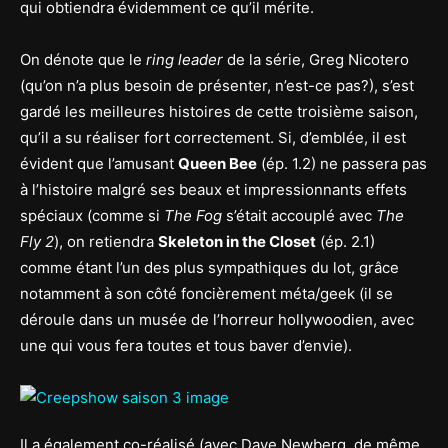
qui obtiendra évidemment ce qu’il mérite.
On dénote que le
ring leader
de la série, Greg Nicotero
(qu’on n’a plus besoin de présenter, n’est-ce pas?), s’est
gardé les meilleures histoires de cette troisième saison,
qu’il a su réaliser fort correctement. Si, d’emblée, il est
évident que l’amusant
Queen Bee
(ép. 1.2) ne passera pas
à l’histoire malgré ses beaux et impressionnants effets
spéciaux (comme si
The Fog
s’était accouplé avec
The
Fly 2
), on retiendra
Skeleton in the Closet
(ép. 2.1)
comme étant l’un des plus sympathiques du lot, grâce
notamment à son côté foncièrement méta/geek (il se
déroule dans un musée de l’horreur hollywoodien, avec
une qui vous fera toutes et tous baver d’envie).
Il a également co-réalisé (avec Dave Newberg, de même