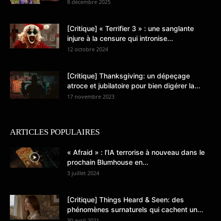
8 décembre 2025
[Critique] « Terrifier 3 » : une sanglante
injure à la censure qui intronise...
12 octobre 2024
[Critique] Thanksgiving: un dépeçage
atroce et jubilatoire pour bien digérer la...
17 novembre 2023
ARTICLES POPULAIRES
« Afraid » : l’IA terrorise à nouveau dans le
prochain Blumhouse en...
3 juillet 2024
[Critique] Things Heard & Seen: des
phénomènes surnaturels qui cachent un...
30 avril 2021