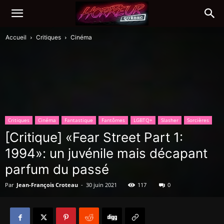
Accueil
Critiques
Cinéma
Critiques
Cinéma
Fantastique
Fantômes
LGBTQ+
Slasher
Sorcières
[Critique] «Fear Street Part 1:
1994»: un juvénile mais décapant
parfum du passé
Par
Jean-François Croteau
-
30 juin 2021
117
0