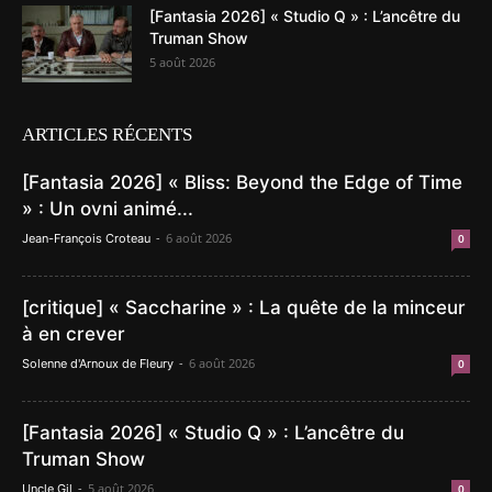
[Fantasia 2026] « Studio Q » : L’ancêtre du
Truman Show
5 août 2026
ARTICLES RÉCENTS
[Fantasia 2026] « Bliss: Beyond the Edge of Time
» : Un ovni animé...
-
6 août 2026
Jean-François Croteau
0
[critique] « Saccharine » : La quête de la minceur
à en crever
-
6 août 2026
Solenne d'Arnoux de Fleury
0
[Fantasia 2026] « Studio Q » : L’ancêtre du
Truman Show
-
5 août 2026
Uncle Gil
0