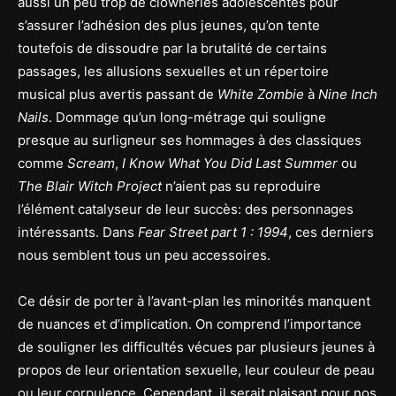
aussi un peu trop de clowneries adolescentes pour
s’assurer l’adhésion des plus jeunes, qu’on tente
toutefois de dissoudre par la brutalité de certains
passages, les allusions sexuelles et un répertoire
musical plus avertis passant de
White Zombie
à
Nine Inch
Nails
. Dommage qu’un long-métrage qui souligne
presque au surligneur ses hommages à des classiques
comme
Scream
,
I Know What You Did Last Summer
ou
The Blair Witch Project
n’aient pas su reproduire
l’élément catalyseur de leur succès: des personnages
intéressants. Dans
Fear Street part 1 : 1994
, ces derniers
nous semblent tous un peu accessoires.
Ce désir de porter à l’avant-plan les minorités manquent
de nuances et d’implication. On comprend l’importance
de souligner les difficultés vécues par plusieurs jeunes à
propos de leur orientation sexuelle, leur couleur de peau
ou leur corpulence. Cependant, il serait plaisant pour nos