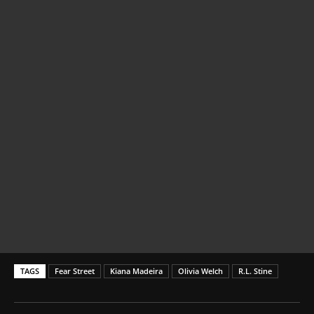
TAGS
Fear Street
Kiana Madeira
Olivia Welch
R.L. Stine