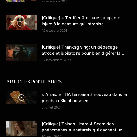
8 décembre 2025
[Critique] « Terrifier 3 » : une sanglante
injure à la censure qui intronise...
12 octobre 2024
[Critique] Thanksgiving: un dépeçage
atroce et jubilatoire pour bien digérer la...
17 novembre 2023
ARTICLES POPULAIRES
« Afraid » : l’IA terrorise à nouveau dans le
prochain Blumhouse en...
3 juillet 2024
[Critique] Things Heard & Seen: des
phénomènes surnaturels qui cachent un...
30 avril 2021