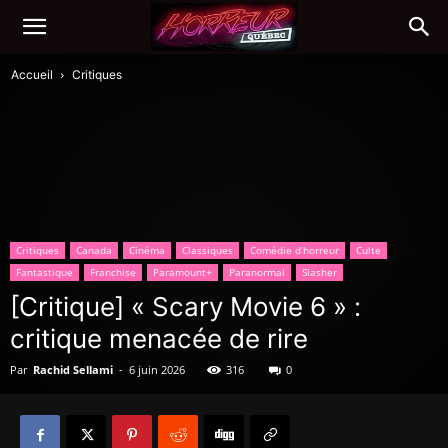
Accueil
Critiques
Critiques
Canada
Cinéma
Classiques
Comédie d’horreur
Culte
Fantastique
Franchise
Paramount+
Paranormal
Slasher
[Critique] « Scary Movie 6 » :
critique menacée de rire
Par
Rachid Sellami
-
6 juin 2026
316
0