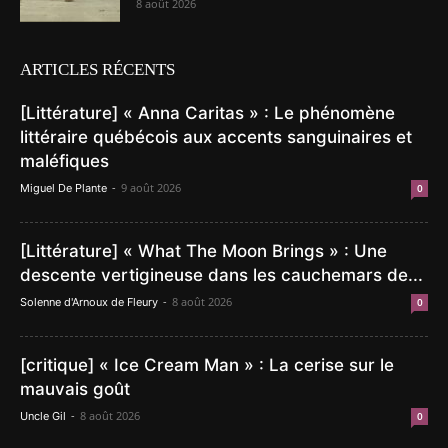
8 août 2026
ARTICLES RÉCENTS
[Littérature] « Anna Caritas » : Le phénomène
littéraire québécois aux accents sanguinaires et
maléfiques
-
9 août 2026
Miguel De Plante
0
[Littérature] « What The Moon Brings » : Une
descente vertigineuse dans les cauchemars de...
-
8 août 2026
Solenne d'Arnoux de Fleury
0
[critique] « Ice Cream Man » : La cerise sur le
mauvais goût
-
8 août 2026
Uncle Gil
0