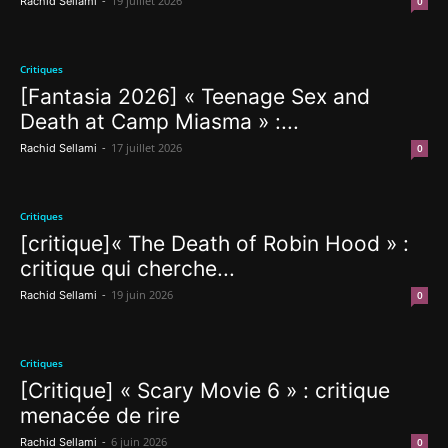
-
19 juillet 2026
Rachid Sellami
0
Critiques
[Fantasia 2026] « Teenage Sex and
Death at Camp Miasma » :...
-
17 juillet 2026
Rachid Sellami
0
Critiques
[critique]« The Death of Robin Hood » :
critique qui cherche...
-
19 juin 2026
Rachid Sellami
0
Critiques
[Critique] « Scary Movie 6 » : critique
menacée de rire
-
6 juin 2026
Rachid Sellami
0