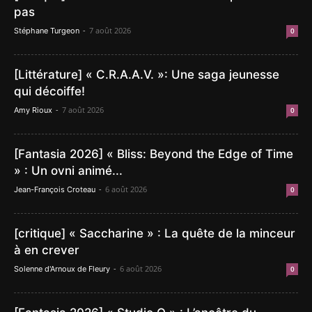
pas
-
7 août 2026
Stéphane Turgeon
0
[Littérature] « C.R.A.A.V. »: Une saga jeunesse
qui décoiffe!
-
7 août 2026
Amy Rioux
0
[Fantasia 2026] « Bliss: Beyond the Edge of Time
» : Un ovni animé...
-
6 août 2026
Jean-François Croteau
0
[critique] « Saccharine » : La quête de la minceur
à en crever
-
6 août 2026
Solenne d'Arnoux de Fleury
0