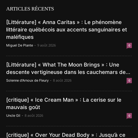
ARTICLES RÉCENTS
[Littérature] « Anna Caritas » : Le phénomène
littéraire québécois aux accents sanguinaires et
maléfiques
-
9 août 2026
Miguel De Plante
0
[Littérature] « What The Moon Brings » : Une
descente vertigineuse dans les cauchemars de...
-
8 août 2026
Solenne d'Arnoux de Fleury
0
[critique] « Ice Cream Man » : La cerise sur le
mauvais goût
-
8 août 2026
Uncle Gil
0
[critique] « Over Your Dead Body » : Jusqu’à ce