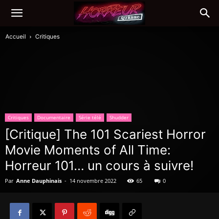
Accueil
Critiques
Critiques
Documentaire
Série télé
Shudder
[Critique] The 101 Scariest Horror
Movie Moments of All Time:
Horreur 101… un cours à suivre!
Par
Anne Dauphinais
-
14 novembre 2022
65
0