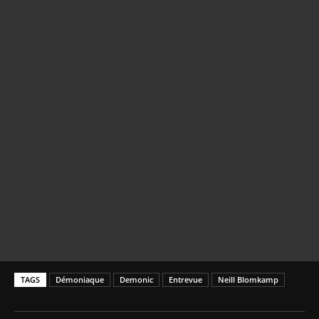
TAGS
Démoniaque
Demonic
Entrevue
Neill Blomkamp