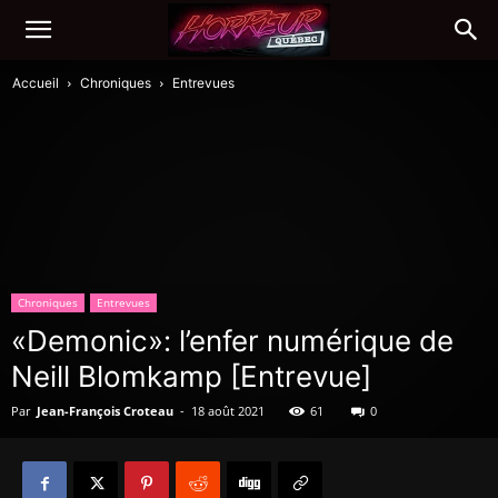
Accueil
Chroniques
Entrevues
Chroniques
Entrevues
«Demonic»: l’enfer numérique de
Neill Blomkamp [Entrevue]
Par
Jean-François Croteau
-
18 août 2021
61
0