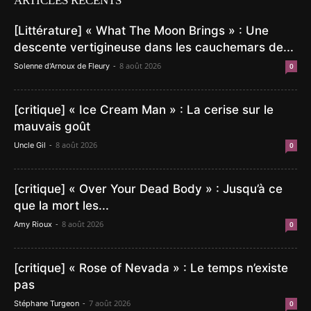
ARTICLES RÉCENTS
[Littérature] « What The Moon Brings » : Une
descente vertigineuse dans les cauchemars de...
-
8 août 2026
Solenne d'Arnoux de Fleury
0
[critique] « Ice Cream Man » : La cerise sur le
mauvais goût
-
8 août 2026
Uncle Gil
0
[critique] « Over Your Dead Body » : Jusqu’à ce
que la mort les...
-
8 août 2026
Amy Rioux
0
[critique] « Rose of Nevada » : Le temps n’existe
pas
-
7 août 2026
Stéphane Turgeon
0