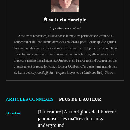
Élise Lucie Henripin
https://horreur.quebec/
Auteure et rédactrice, Élise a passé la majeure partie de son enfance à
collectionner de l'eau bénite dans des chaudrons pour Barbie qu'elle gardait
dans sa chambre par peur des démons. Elle va mieux depuis, même si elle ne
dort toujours pas bien. Passionnée par ce qui la terrifie, elle a collaboré à
plusieurs médias horrifiques au Québec et en France avant d'occuper le rôle
d’assistante à la rédaction chez Horreur Québec. C’est aussi une grande fan
de Lana del Rey, de
Buffy the Vampire Slayer
et du
Club des Baby-Sitters
.
ARTICLES CONNEXES
PLUS DE L'AUTEUR
[Littérature] Aux origines de l’horreur
Littérature
japonaise : les maîtres du manga
underground