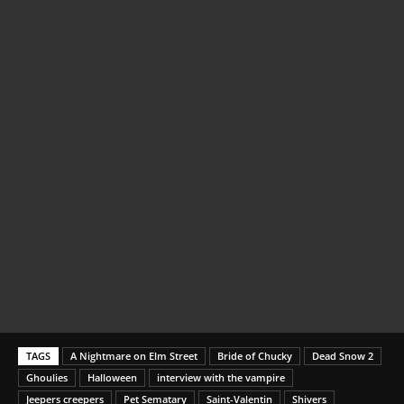
TAGS
A Nightmare on Elm Street
Bride of Chucky
Dead Snow 2
Ghoulies
Halloween
interview with the vampire
Jeepers creepers
Pet Sematary
Saint-Valentin
Shivers