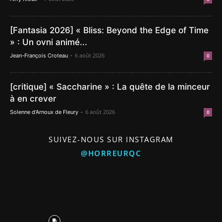
[Fantasia 2026] « Bliss: Beyond the Edge of Time
» : Un ovni animé...
-
6 août 2026
Jean-François Croteau
0
[critique] « Saccharine » : La quête de la minceur
à en crever
-
6 août 2026
Solenne d'Arnoux de Fleury
0
SUIVEZ-NOUS SUR INSTAGRAM
@HORREURQC