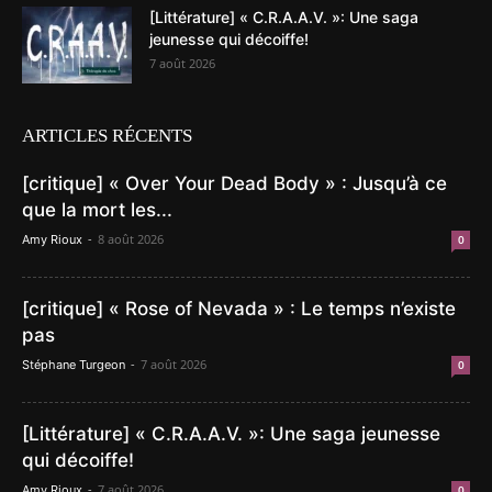
[Littérature] « C.R.A.A.V. »: Une saga
jeunesse qui décoiffe!
7 août 2026
ARTICLES RÉCENTS
[critique] « Over Your Dead Body » : Jusqu’à ce
que la mort les...
-
8 août 2026
Amy Rioux
0
[critique] « Rose of Nevada » : Le temps n’existe
pas
-
7 août 2026
Stéphane Turgeon
0
[Littérature] « C.R.A.A.V. »: Une saga jeunesse
qui décoiffe!
-
7 août 2026
Amy Rioux
0