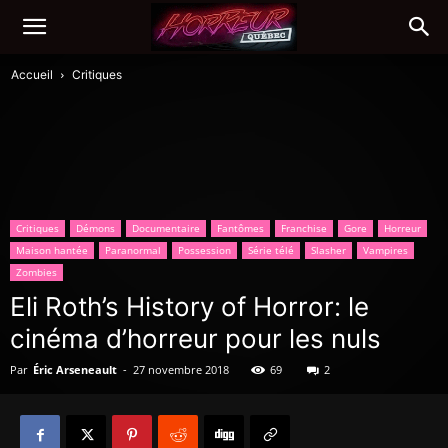
Accueil
Critiques
Critiques
Démons
Documentaire
Fantômes
Franchise
Gore
Horreur
Maison hantée
Paranormal
Possession
Série télé
Slasher
Vampires
Zombies
Eli Roth’s History of Horror: le
cinéma d’horreur pour les nuls
Par
Éric Arseneault
-
27 novembre 2018
69
2