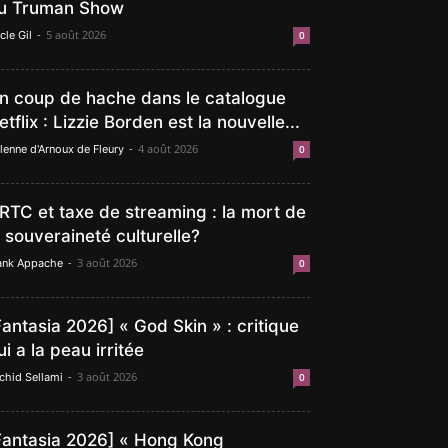
u Truman Show
-
5 août 2026
cle Gil
0
n coup de hache dans le catalogue
etflix : Lizzie Borden est la nouvelle...
-
4 août 2026
lenne d'Arnoux de Fleury
0
RTC et taxe de streaming : la mort de
a souveraineté culturelle?
-
3 août 2026
ank Appache
0
Fantasia 2026] « God Skin » : critique
ui a la peau irritée
-
3 août 2026
chid Sellami
0
Fantasia 2026] « Hong Kong