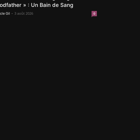
odfather » : Un Bain de Sang
-
3 août 2026
cle Gil
0