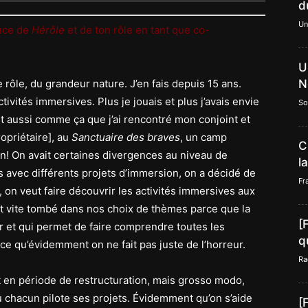
d
Un
nce de
Hérôle
et de ton rôle en tant que co-
U
 rôle, du grandeur nature. J’en fais depuis 15 ans.
N
tivités immersives. Plus je jouais et plus j’avais envie
So
st aussi comme ça que j’ai rencontré mon conjoint et
ropriétaire], au
Sanctuaire des braves
, un camp
C
n! On avait certaines divergences au niveau de
l
es avec différents projets d’immersion, on a décidé de
Fr
, on veut faire découvrir les activités immersives aux
st vite tombé dans nos choix de thèmes parce que la
[
er et qui permet de faire comprendre toutes les
q
rce qu’évidemment on ne fait pas juste de l’horreur.
Ra
 en période de restructuration, mais grosso modo,
 chacun pilote ses projets. Évidemment qu’on s’aide
[