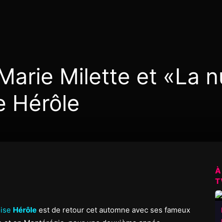
arie Milette et «La n
e Hérôle
À
T
oise
Hérôle
est de retour cet automne avec ses fameux