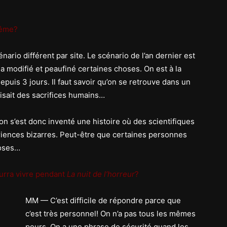
même?
ario différent par site. Le scénario de l’an dernier est
 modifié et peaufiné certaines choses. On est à la
uis 3 jours. Il faut savoir qu’on se retrouve dans un
aisait des sacrifices humains…
 on s’est donc inventé une histoire où des scientifiques
ériences bizarres. Peut-être que certaines personnes
hoses…
urra vivre pendant
La nuit de l’horreur
?
MM — C’est difficile de répondre parce que
c’est très personnel! On n’a pas tous les mêmes
peurs. On a une phrase de sécurité quand les