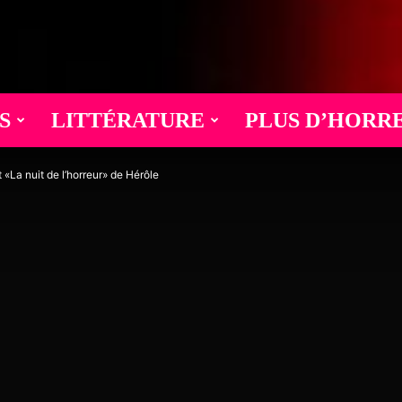
S
LITTÉRATURE
PLUS D’HORR
 «La nuit de l’horreur» de Hérôle