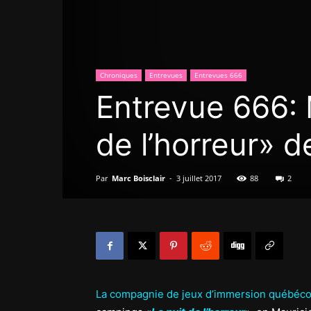
Chroniques
Entrevues
Entrevues 666
Entrevue 666: M
de l’horreur» d
Par
Marc Boisclair
-
3 juillet 2017
88
2
La compagnie de jeux d’immersion québéc