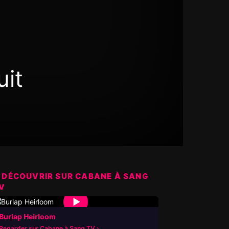
uit
 DÉCOUVRIR SUR CABANE À SANG
V
▶
Burlap Heirloom
Regarder sur Cabane à Sang TV