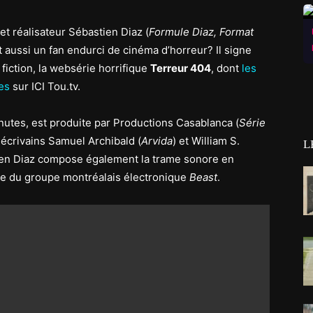
t réalisateur Sébastien Diaz (
Formule Diaz, Format
 aussi un fan endurci de cinéma d’horreur? Il signe
 fiction, la websérie horrifique
Terreur 404
, dont
les
es
sur ICI Tou.tv.
inutes, est produite par Productions Casablanca (
Série
s écrivains Samuel Archibald (
Arvida
) et William S.
L
stien Diaz compose également la trame sonore en
e du groupe montréalais électronique
Beast
.