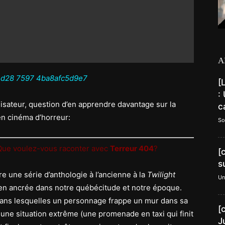
A
[
:
lisateur, question d’en apprendre davantage sur la
c
n cinéma d’horreur:
So
Que voulez-vous raconter avec
Terreur 404
?
[
s
re une série d’anthologie à l’ancienne à la
Twilight
Un
ien ancrée dans notre québécitude et notre époque.
dans lesquelles un personnage frappe un mur dans sa
[
une situation extrême (une promenade en taxi qui finit
J