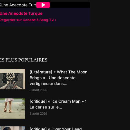
▶
Une Anecdote Turque
Regarder sur Cabane à Sang TV
ES PLUS POPULAIRES
[Littérature] « What The Moon
Brings » : Une descente
vertigineuse dans...
8 août 2026
[critique] « Ice Cream Man » :
La cerise sur le...
8 août 2026
[critique] « Over Your Dead