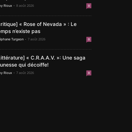
-
8 août 2026
y Rioux
0
critique] « Rose of Nevada » : Le
emps n’existe pas
-
7 août 2026
éphane Turgeon
0
Littérature] « C.R.A.A.V. »: Une saga
eunesse qui décoiffe!
-
7 août 2026
y Rioux
0