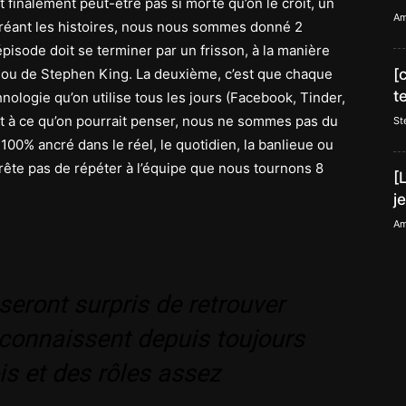
t finalement peut-être pas si morte qu’on le croit, un
Am
créant les histoires, nous nous sommes donné 2
pisode doit se terminer par un frisson, à la manière
 ou de Stephen King. La deuxième, c’est que chaque
[
t
ologie qu’on utilise tous les jours (Facebook, Tinder,
nt à ce qu’on pourrait penser, nous ne sommes pas du
St
 100% ancré dans le réel, le quotidien, la banlieue ou
rrête pas de répéter à l’équipe que nous tournons 8
[
.
j
Am
seront surpris de retrouver
s connaissent depuis toujours
s et des rôles assez