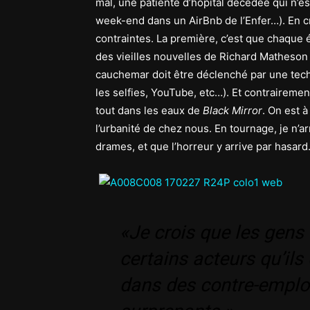
mal, une patiente d’hôpital décédée qui n’es
week-end dans un AirBnb de l’Enfer…). En 
contraintes. La première, c’est que chaque é
des vieilles nouvelles de Richard Matheson
cauchemar doit être déclenché par une techn
les selfies, YouTube, etc…). Et contraireme
tout dans les eaux de
Black Mirror
. On est à
l’urbanité de chez nous. En tournage, je n’a
drames, et que l’horreur y arrive par hasard
«Je crois que les gens 
certains acteurs qu’il
dans des contre-emploi