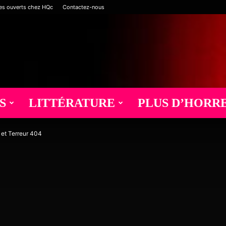
es ouverts chez HQc
Contactez-nous
S
LITTÉRATURE
PLUS D’HORR
 et Terreur 404