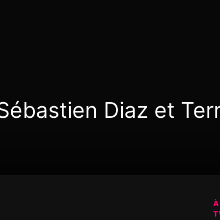
Sébastien Diaz et Ter
À
T