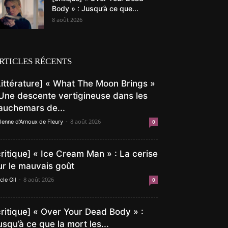
Body » : Jusqu’à ce que...
8 août 2026
RTICLES RÉCENTS
Littérature] « What The Moon Brings »
 Une descente vertigineuse dans les
auchemars de...
-
8 août 2026
lenne d'Arnoux de Fleury
0
critique] « Ice Cream Man » : La cerise
ur le mauvais goût
-
8 août 2026
cle Gil
0
critique] « Over Your Dead Body » :
usqu’à ce que la mort les...