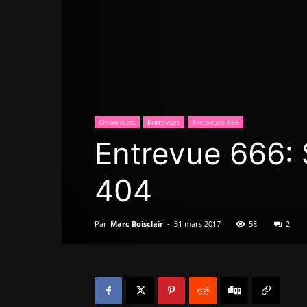
Chroniques
Entrevues
Entrevues 666
Entrevue 666: 
404
Par
Marc Boisclair
-
31 mars 2017
58
2