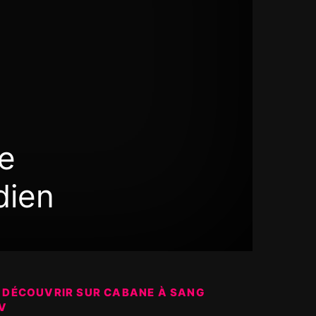
e
dien
 DÉCOUVRIR SUR CABANE À SANG
V