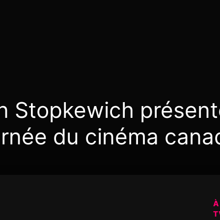
nn Stopkewich présent
urnée du cinéma cana
À
T