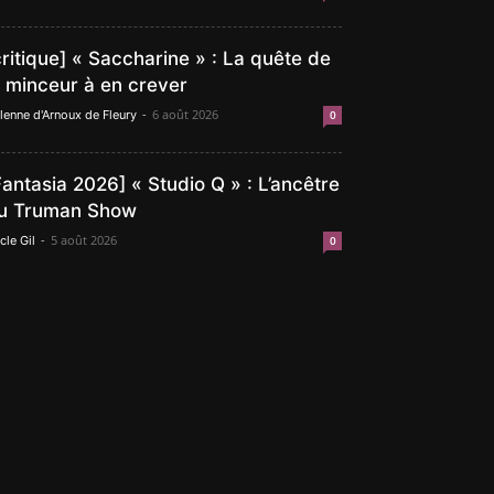
critique] « Saccharine » : La quête de
a minceur à en crever
-
6 août 2026
lenne d'Arnoux de Fleury
0
Fantasia 2026] « Studio Q » : L’ancêtre
u Truman Show
-
5 août 2026
cle Gil
0