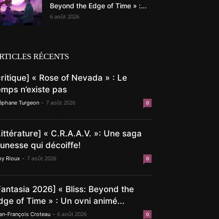
Beyond the Edge of Time » :...
6 août 2026
RTICLES RÉCENTS
critique] « Rose of Nevada » : Le
emps n’existe pas
-
7 août 2026
éphane Turgeon
0
Littérature] « C.R.A.A.V. »: Une saga
eunesse qui décoiffe!
-
7 août 2026
y Rioux
0
Fantasia 2026] « Bliss: Beyond the
dge of Time » : Un ovni animé...
-
6 août 2026
an-François Croteau
0