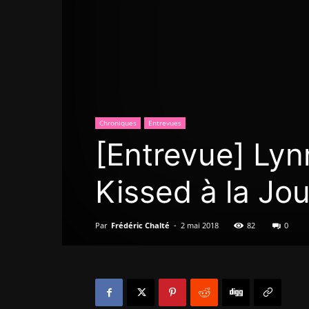
Chroniques
Entrevues
[Entrevue] Ly
Kissed à la Jo
Par
Frédéric Chalté
-
2 mai 2018
82
0