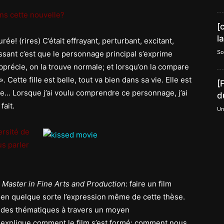
ans cette nouvelle?
[
l
urée! (rires) C’était effrayant, perturbant, excitant,
So
ssant c’est que le personnage principal s’exprime
pprécie, on la trouve normale; et lorsqu’on la compare
. Cette fille est belle, tout va bien dans sa vie. Elle est
[
e… Lorsque j’ai voulu comprendre ce personnage, j’ai
d
fait.
Un
ersité de
s parler
n
Master in Fine Arts and Production
: faire un film
ait en quelque sorte l’expression même de cette thèse.
on des thématiques à travers un moyen
 explique comment le film s’est formé: comment nous