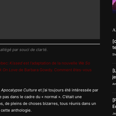
A
[
t
 allégé par souci de clarté.
St
ébec:
Kissed
est l’adaptation de la nouvelle
We So
k On Love
de Barbara Gowdy. Comment êtes-vous
[
j
Am
é
Apocalypse Culture
et j’ai toujours été intéressée par
re pas dans le cadre du « normal ». C’était une
[
ins, de pleins de choses bizarres, tous réunis dans un
E
s cette anthologie.
Je