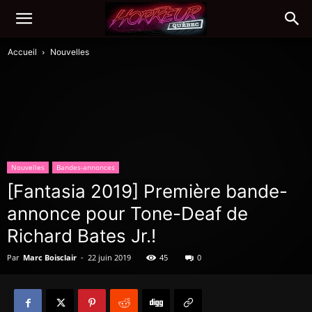
Accueil
Nouvelles
Nouvelles
Bandes-annonces
[Fantasia 2019] Première bande-
annonce pour Tone-Deaf de
Richard Bates Jr.!
Par
Marc Boisclair
-
22 juin 2019
45
0