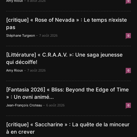
-
8 août 2026
Amy Rioux
0
[critique] « Rose of Nevada » : Le temps n’existe
pas
-
7 août 2026
Stéphane Turgeon
0
[Littérature] « C.R.A.A.V. »: Une saga jeunesse
qui décoiffe!
-
7 août 2026
Amy Rioux
0
[Fantasia 2026] « Bliss: Beyond the Edge of Time
» : Un ovni animé...
-
6 août 2026
Jean-François Croteau
0
[critique] « Saccharine » : La quête de la minceur
à en crever