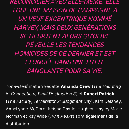
RÉCONCILIER AVEC ELLE-MÊME. ELLE
LOUE UNE MAISON DE CAMPAGNE À
UN VEUF EXCENTRIQUE NOMMÉ
HARVEY, MAIS DEUX GÉNÉRATIONS
SE HEURTENT ALORS QU’OLIVE
RÉVEILLE LES TENDANCES
HOMICIDES DE CE DERNIER ET EST
PLONGÉE DANS UNE LUTTE
SANGLANTE POUR SA VIE.
Tone-Deaf
met en vedette
Amanda Crew
(
The Haunting
in Connecticut, Final Destination 3
) et
Robert Patrick
(
The Faculty
,
Terminator 2: Judgment Day
). Kim Delaney,
AnnaLynne McCord, Keisha Castle-Hughes, Hayley Marie
Norman et Ray Wise (
Twin Peaks
) sont également de la
distribution.