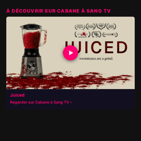
À DÉCOUVRIR SUR CABANE À SANG TV
▶
Juiced
Regarder sur Cabane à Sang TV