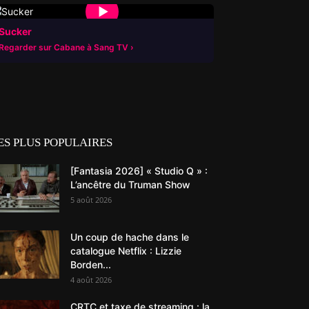
▶
Sucker
Regarder sur Cabane à Sang TV
ES PLUS POPULAIRES
[Fantasia 2026] « Studio Q » :
L’ancêtre du Truman Show
5 août 2026
Un coup de hache dans le
catalogue Netflix : Lizzie
Borden...
4 août 2026
CRTC et taxe de streaming : la