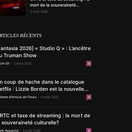
mort de la souveraineté...
3 août 2026
RTICLES RÉCENTS
Fantasia 2026] « Studio Q » : L’ancêtre
u Truman Show
-
5 août 2026
cle Gil
0
n coup de hache dans le catalogue
etflix : Lizzie Borden est la nouvelle...
-
4 août 2026
lenne d'Arnoux de Fleury
0
RTC et taxe de streaming : la mort de
a souveraineté culturelle?
-
3 août 2026
ank Appache
0