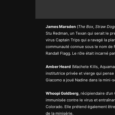
James Marsden
(
The Box
,
Straw Dog
Stu Redman, un Texan qui serait le p
virus Captain Trips qui a ravagé la plan
communauté connue sous le nom de Fre
Randall Flagg. Le rôle était incarné pa
Amber Heard
(Machete Kills, Aquaman
institutrice privée et vierge qui pens
Giacomo a joué Nadine dans la mini-sé
Whoopi Goldberg
, récipiendaire d’un
immunisée contre le virus et entraînan
Colorado. Elle prétend également êtr
de la minisérie.