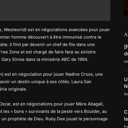
s
,
Westworld
) est en négociations avancées pour jouer
A
remier homme découvert à être immunisé contre le
ète. Il finit par devenir un chef de file dans une
[
e Zone et est chargé de faire face au sinistre
d
r Gary Sinise dans la minisérie
ABC
de 1994.
Un
) est en négociation pour jouer Nadine Cross, une
U
e avoir un destin unique à ses côtés. Laura San
N
rie originale.
So
 Oscar, est en négociations pour jouer Mère Abagail,
t les « bons » survivants de la peste vers Boulder, au
C
e un prophète de Dieu. Ruby Dee jouait le personnage
l
Fr