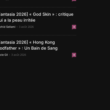
Fantasia 2026] « God Skin » : critique
ui a la peau irritée
-
3 août 2026
chid Sellami
0
Fantasia 2026] « Hong Kong
odfather » : Un Bain de Sang
-
3 août 2026
cle Gil
0