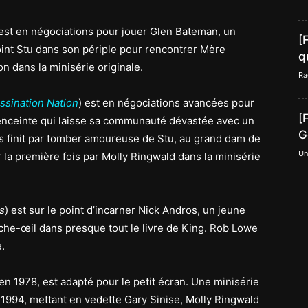
 est en négociations pour jouer Glen Bateman, un
[
joint Stu dans son périple pour rencontrer Mère
q
on dans la minisérie originale.
Ra
ssination Nation
) est en négociations avancées pour
[
enceinte qui laisse sa communauté dévastée avec un
G
 finit par tomber amoureuse de Stu, au grand dam de
Un
 la première fois par Molly Ringwald dans la minisérie
s
) est sur le point d’incarner Nick Andros, un jeune
che-œil dans presque tout le livre de King. Rob Lowe
.
en 1978, est adapté pour le petit écran. Une minisérie
 1994, mettant en vedette Gary Sinise, Molly Ringwald