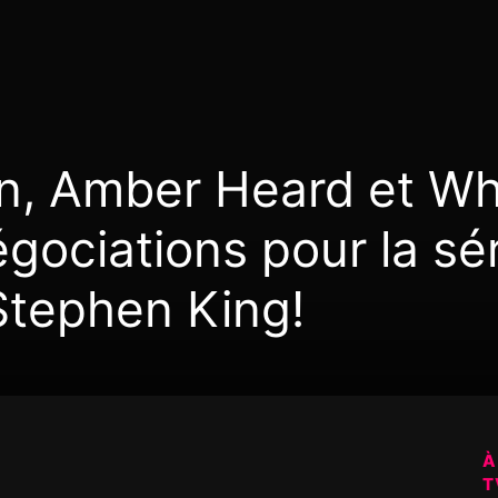
, Amber Heard et Wh
gociations pour la sér
Stephen King!
À
T