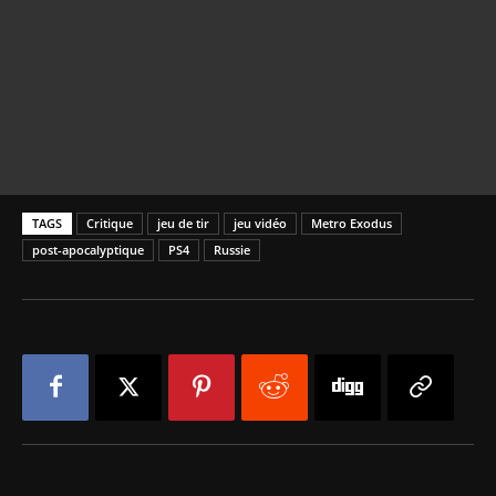
TAGS
Critique
jeu de tir
jeu vidéo
Metro Exodus
post-apocalyptique
PS4
Russie