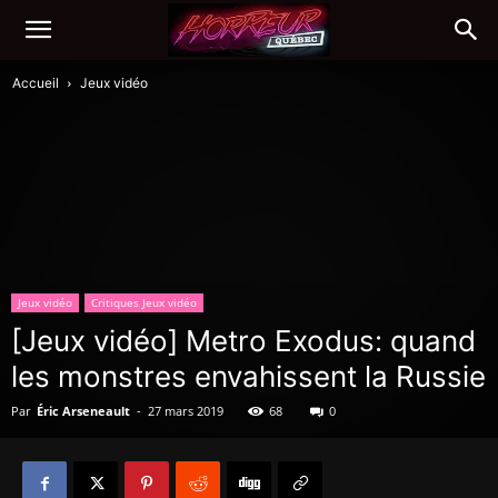
Accueil
Jeux vidéo
Jeux vidéo
Critiques Jeux vidéo
[Jeux vidéo] Metro Exodus: quand
les monstres envahissent la Russie
Par
Éric Arseneault
-
27 mars 2019
68
0