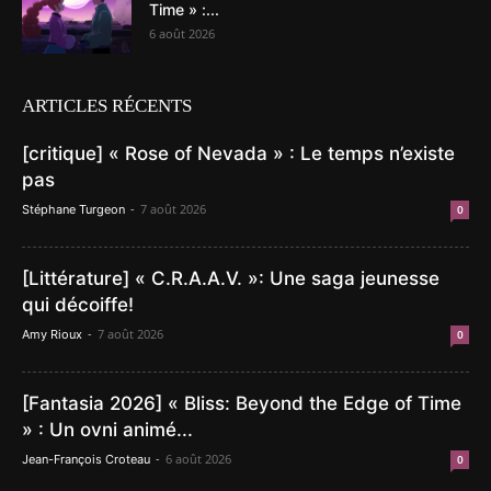
Time » :...
6 août 2026
ARTICLES RÉCENTS
[critique] « Rose of Nevada » : Le temps n’existe
pas
-
7 août 2026
Stéphane Turgeon
0
[Littérature] « C.R.A.A.V. »: Une saga jeunesse
qui décoiffe!
-
7 août 2026
Amy Rioux
0
[Fantasia 2026] « Bliss: Beyond the Edge of Time
» : Un ovni animé...
-
6 août 2026
Jean-François Croteau
0