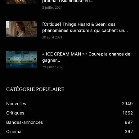
prochain Blumhouse en...
3 juillet 2024
[Critique] Things Heard & Seen: des
phénomènes surnaturels qui cachent un...
30 avril 2021
« ICE CREAM MAN » : Courez la chance de
gagner...
29 juillet 2026
CATÉGORIE POPULAIRE
Nouvelles
2949
Critiques
1662
Bandes-annonces
897
Cinéma
362