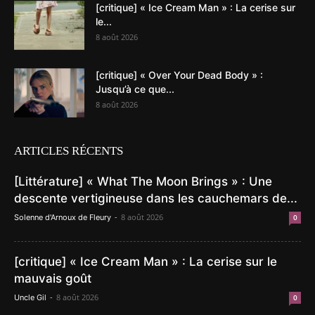
[critique] « Ice Cream Man » : La cerise sur
le...
8 août 2026
[critique] « Over Your Dead Body » :
Jusqu’à ce que...
8 août 2026
ARTICLES RÉCENTS
[Littérature] « What The Moon Brings » : Une
descente vertigineuse dans les cauchemars de...
-
8 août 2026
Solenne d'Arnoux de Fleury
0
[critique] « Ice Cream Man » : La cerise sur le
mauvais goût
-
8 août 2026
Uncle Gil
0