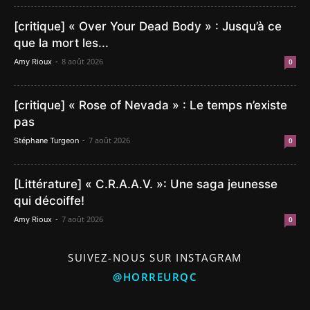
[critique] « Over Your Dead Body » : Jusqu’à ce
que la mort les...
-
8 août 2026
Amy Rioux
0
[critique] « Rose of Nevada » : Le temps n’existe
pas
-
7 août 2026
Stéphane Turgeon
0
[Littérature] « C.R.A.A.V. »: Une saga jeunesse
qui décoiffe!
-
7 août 2026
Amy Rioux
0
SUIVEZ-NOUS SUR INSTAGRAM
@HORREURQC