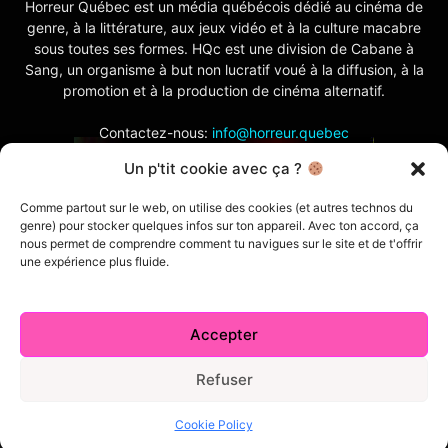
Horreur Québec est un média québécois dédié au cinéma de
genre, à la littérature, aux jeux vidéo et à la culture macabre
sous toutes ses formes. HQc est une division de Cabane à
Sang, un organisme à but non lucratif voué à la diffusion, à la
promotion et à la production de cinéma alternatif.
Contactez-nous:
info@horreur.quebec
Un p'tit cookie avec ça ?
SUIVEZ NOUS
Comme partout sur le web, on utilise des cookies (et autres technos du
genre) pour stocker quelques infos sur ton appareil. Avec ton accord, ça
nous permet de comprendre comment tu navigues sur le site et de t'offrir
une expérience plus fluide.
Accepter
Contactez-nous
Politique de confidentialité
Termes et conditions
Index
Cabane à Sang TV
Refuser
Cookie Policy (CA)
Comment écrire pour nous
Concours
Cookie Policy
© 2026 Horreur Québec. Tous droits réservés.