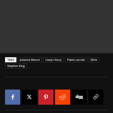
TAGS
Julianne Moore
Lisey’s Story
Pablo Larraín
Série
Stephen King