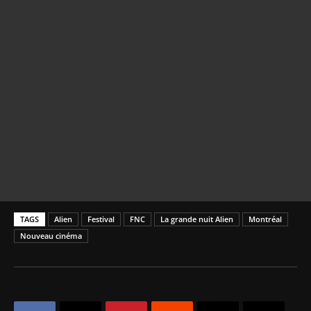
TAGS
Alien
Festival
FNC
La grande nuit Alien
Montréal
Nouveau cinéma