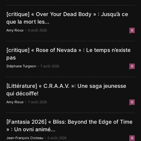
[critique] « Over Your Dead Body » : Jusqu’à ce
que la mort les...
-
8 août 2026
Amy Rioux
0
[critique] « Rose of Nevada » : Le temps n’existe
pas
-
7 août 2026
Stéphane Turgeon
0
[Littérature] « C.R.A.A.V. »: Une saga jeunesse
qui décoiffe!
-
7 août 2026
Amy Rioux
0
[Fantasia 2026] « Bliss: Beyond the Edge of Time
» : Un ovni animé...
-
6 août 2026
Jean-François Croteau
0