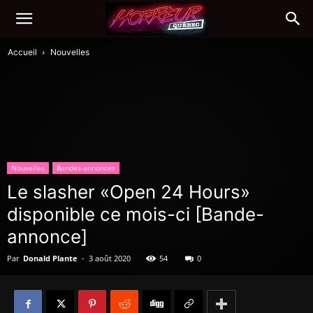
Accueil
Nouvelles
Nouvelles
Bandes-annonces
Le slasher «Open 24 Hours»
disponible ce mois-ci [Bande-
annonce]
Par
Donald Plante
-
3 août 2020
54
0