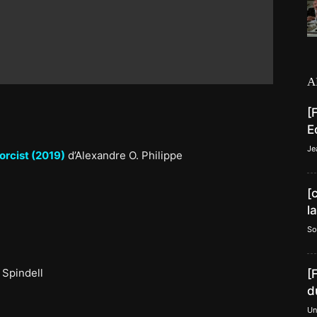
A
[
E
Je
xorcist (2019)
d’Alexandre O. Philippe
[
l
So
Spindell
[
d
Un