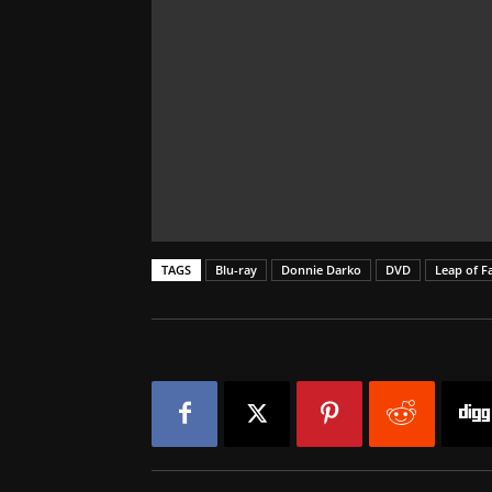
TAGS
Blu-ray
Donnie Darko
DVD
Leap of F