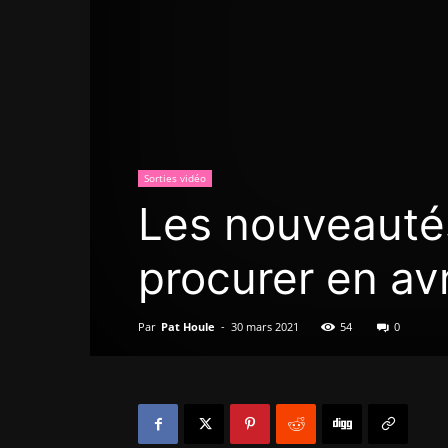
Sorties vidéo
Les nouveauté
procurer en avr
Par
Pat Houle
-
30 mars 2021
54
0