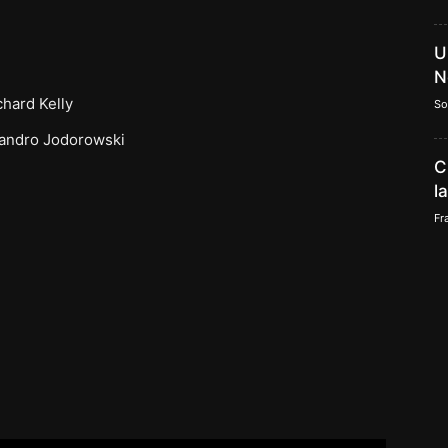
U
N
hard Kelly
So
jandro Jodorowski
C
l
Fr