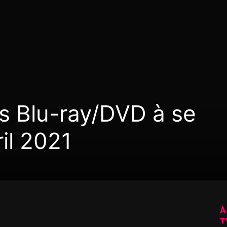
s Blu-ray/DVD à se
il 2021
À
T