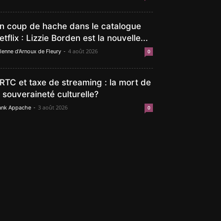
n coup de hache dans le catalogue
etflix : Lizzie Borden est la nouvelle...
-
4 août 2026
lenne d'Arnoux de Fleury
0
RTC et taxe de streaming : la mort de
a souveraineté culturelle?
-
3 août 2026
ank Appache
0