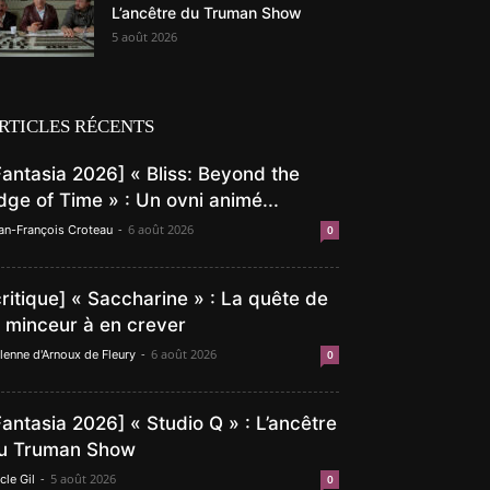
L’ancêtre du Truman Show
5 août 2026
RTICLES RÉCENTS
Fantasia 2026] « Bliss: Beyond the
dge of Time » : Un ovni animé...
-
6 août 2026
an-François Croteau
0
critique] « Saccharine » : La quête de
a minceur à en crever
-
6 août 2026
lenne d'Arnoux de Fleury
0
Fantasia 2026] « Studio Q » : L’ancêtre
u Truman Show
-
5 août 2026
cle Gil
0