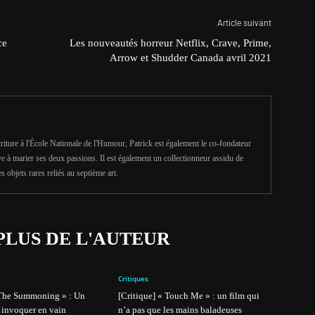
Article suivant
ce
Les nouveautés horreur Netflix, Crave, Prime,
Arrow et Shudder Canada avril 2021
criture à l'École Nationale de l'Humour, Patrick est également le co-fondateur
ve à marier ses deux passions. Il est également un collectionneur assidu de
es objets rares reliés au septième art.
PLUS DE L'AUTEUR
Critiques
 The Summoning » : Un
[Critique] « Touch Me » : un film qui
 invoquer en vain
n’a pas que les mains baladeuses