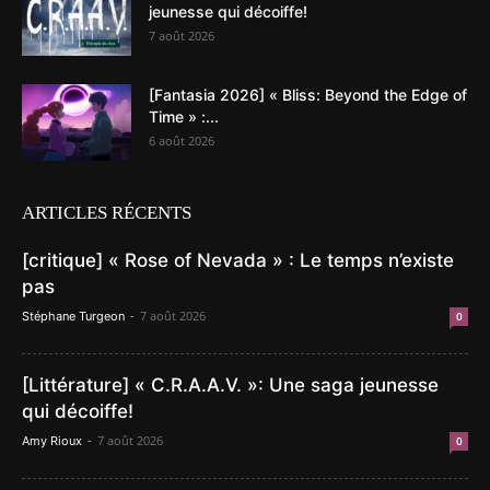
jeunesse qui décoiffe!
7 août 2026
[Fantasia 2026] « Bliss: Beyond the Edge of
Time » :...
6 août 2026
ARTICLES RÉCENTS
[critique] « Rose of Nevada » : Le temps n’existe
pas
-
7 août 2026
Stéphane Turgeon
0
[Littérature] « C.R.A.A.V. »: Une saga jeunesse
qui décoiffe!
-
7 août 2026
Amy Rioux
0