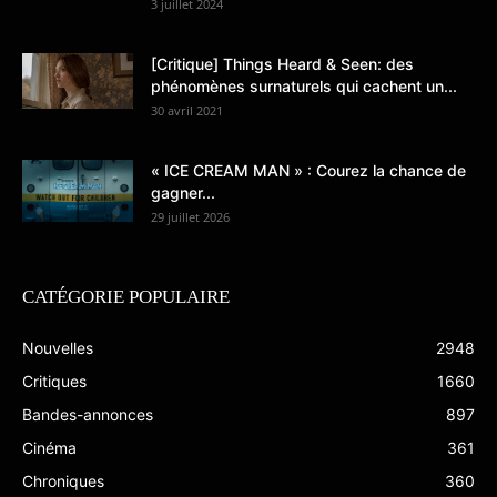
3 juillet 2024
[Critique] Things Heard & Seen: des
phénomènes surnaturels qui cachent un...
30 avril 2021
« ICE CREAM MAN » : Courez la chance de
gagner...
29 juillet 2026
CATÉGORIE POPULAIRE
Nouvelles
2948
Critiques
1660
Bandes-annonces
897
Cinéma
361
Chroniques
360