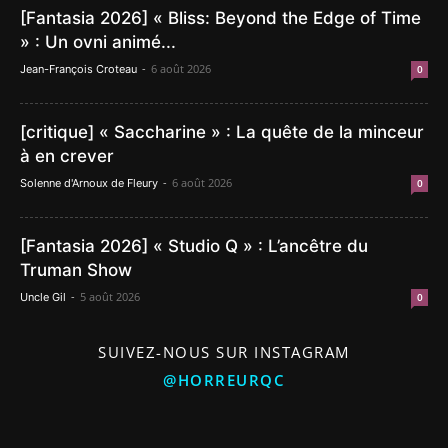
[Fantasia 2026] « Bliss: Beyond the Edge of Time
» : Un ovni animé...
-
6 août 2026
Jean-François Croteau
0
[critique] « Saccharine » : La quête de la minceur
à en crever
-
6 août 2026
Solenne d'Arnoux de Fleury
0
[Fantasia 2026] « Studio Q » : L’ancêtre du
Truman Show
-
5 août 2026
Uncle Gil
0
SUIVEZ-NOUS SUR INSTAGRAM
@HORREURQC