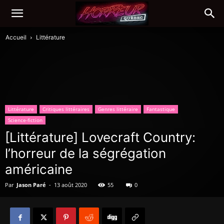
Accueil
Littérature
Littérature
Critiques littéraires
Genres littéraire
Fantastique
Science-fiction
[Littérature] Lovecraft Country:
l’horreur de la ségrégation
américaine
Par
Jason Paré
-
13 août 2020
55
0