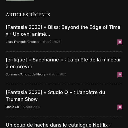
ARTICLES RÉCENTS
[Fantasia 2026] « Bliss: Beyond the Edge of Time
» : Un ovni animé...
-
6 août 2026
Jean-François Croteau
0
[critique] « Saccharine » : La quête de la minceur
à en crever
-
6 août 2026
Solenne d'Arnoux de Fleury
0
[Fantasia 2026] « Studio Q » : L’ancêtre du
Truman Show
-
5 août 2026
Uncle Gil
0
Un coup de hache dans le catalogue Netflix :