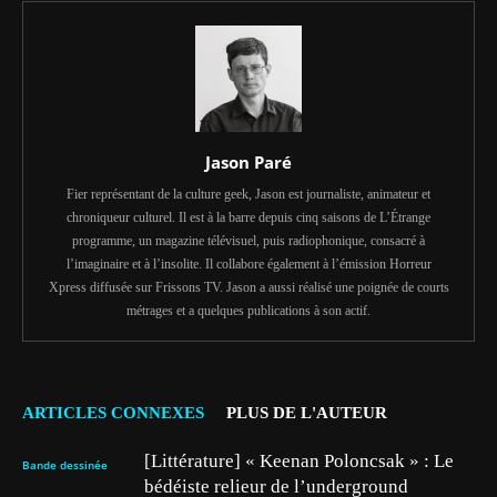
Jason Paré
Fier représentant de la culture geek, Jason est journaliste, animateur et
chroniqueur culturel. Il est à la barre depuis cinq saisons de L’Étrange
programme, un magazine télévisuel, puis radiophonique, consacré à
l’imaginaire et à l’insolite. Il collabore également à l’émission Horreur
Xpress diffusée sur Frissons TV. Jason a aussi réalisé une poignée de courts
métrages et a quelques publications à son actif.
ARTICLES CONNEXES
PLUS DE L'AUTEUR
[Littérature] « Keenan Poloncsak » : Le
Bande dessinée
bédéiste relieur de l’underground