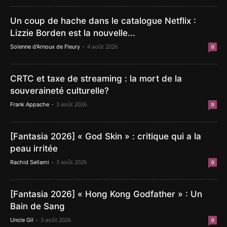
Un coup de hache dans le catalogue Netflix :
Lizzie Borden est la nouvelle...
-
4 août 2026
Solenne d'Arnoux de Fleury
0
CRTC et taxe de streaming : la mort de la
souveraineté culturelle?
-
3 août 2026
Frank Appache
0
[Fantasia 2026] « God Skin » : critique qui a la
peau irritée
-
3 août 2026
Rachid Sellami
0
[Fantasia 2026] « Hong Kong Godfather » : Un
Bain de Sang
-
3 août 2026
Uncle Gil
0