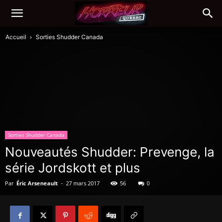
Accueil
Sorties Shudder Canada
Sorties Shudder Canada
Nouveautés Shudder: Prevenge, la
série Jordskott et plus
Par
Éric Arseneault
-
27 mars 2017
56
0