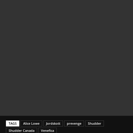
TAGS
Alice Lowe
Jordskott
prevenge
Shudder
Shudder Canada
Venefica