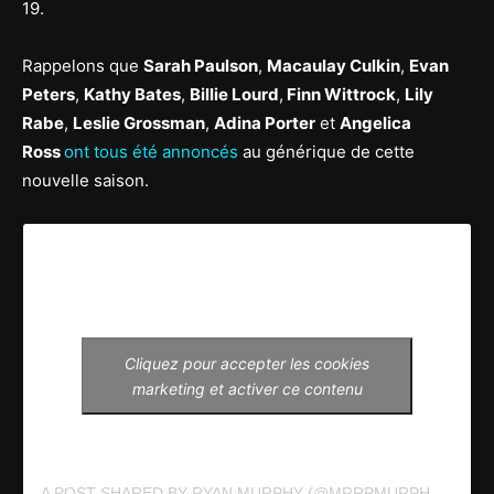
19.
Rappelons que
Sarah Paulson
,
Macaulay Culkin
,
Evan
Peters
,
Kathy Bates
,
Billie Lourd
,
Finn Wittrock
,
Lily
Rabe
,
Leslie Grossman
,
Adina Porter
et
Angelica
Ross
ont tous été annoncés
au générique de cette
nouvelle saison.
Cliquez pour accepter les cookies
marketing et activer ce contenu
A POST SHARED BY RYAN MURPHY (@MRRPMURPHY)
ON
NO