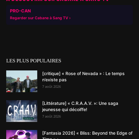
▶
PRO-CAN
Regarder sur Cabane à Sang TV
LES PLUS POPULAIRES
[critique] « Rose of Nevada » : Le temps
n’existe pas
7 août 2026
[Littérature] « C.R.A.A.V. »: Une saga
jeunesse qui décoiffe!
7 août 2026
[Fantasia 2026] « Bliss: Beyond the Edge of