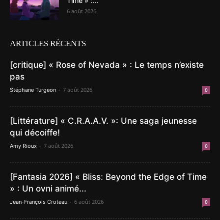
Time » :...
6 août 2026
ARTICLES RÉCENTS
[critique] « Rose of Nevada » : Le temps n’existe
pas
-
7 août 2026
Stéphane Turgeon
0
[Littérature] « C.R.A.A.V. »: Une saga jeunesse
qui décoiffe!
-
7 août 2026
Amy Rioux
0
[Fantasia 2026] « Bliss: Beyond the Edge of Time
» : Un ovni animé...
-
6 août 2026
Jean-François Croteau
0