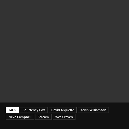
TAGS
Courteney Cox
David Arquette
Kevin Williamson
Neve Campbell
Scream
Wes Craven