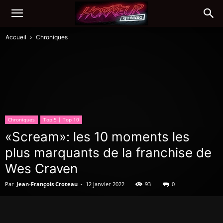
Accueil
Chroniques
Chroniques
Top 5 | Top 10
«Scream»: les 10 moments les
plus marquants de la franchise de
Wes Craven
Par
Jean-François Croteau
-
12 janvier 2022
93
0