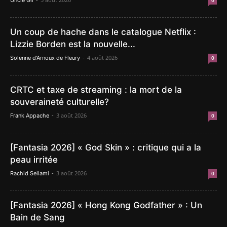
Uncle Gil
0
Un coup de hache dans le catalogue Netflix :
Lizzie Borden est la nouvelle...
-
4 août 2026
Solenne d'Arnoux de Fleury
0
CRTC et taxe de streaming : la mort de la
souveraineté culturelle?
-
3 août 2026
Frank Appache
0
[Fantasia 2026] « God Skin » : critique qui a la
peau irritée
-
3 août 2026
Rachid Sellami
0
[Fantasia 2026] « Hong Kong Godfather » : Un
Bain de Sang