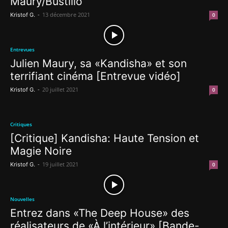
Maury/Bustillo
-
13 décembre 2021
Kristof G.
0
Entrevues
Julien Maury, sa «Kandisha» et son
terrifiant cinéma [Entrevue vidéo]
-
20 juillet 2021
Kristof G.
0
Critiques
[Critique] Kandisha: Haute Tension et
Magie Noire
-
19 juillet 2021
Kristof G.
0
Nouvelles
Entrez dans «The Deep House» des
réalisateurs de «À l’intérieur» [Bande-