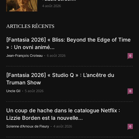
4 août 2026
ARTICLES RÉCENTS
[Fantasia 2026] « Bliss: Beyond the Edge of Time
» : Un ovni animé...
-
6 août 2026
Jean-François Croteau
0
[Fantasia 2026] « Studio Q » : L’ancêtre du
Truman Show
-
5 août 2026
Uncle Gil
0
Un coup de hache dans le catalogue Netflix :
Lizzie Borden est la nouvelle...
-
4 août 2026
Solenne d'Arnoux de Fleury
0