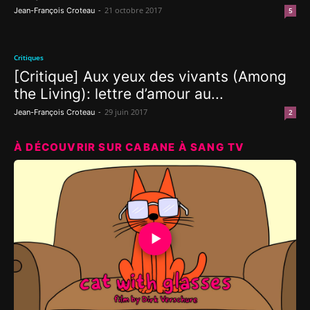
-
21 octobre 2017
Jean-François Croteau
5
Critiques
[Critique] Aux yeux des vivants (Among
the Living): lettre d’amour au...
-
29 juin 2017
Jean-François Croteau
2
À DÉCOUVRIR SUR CABANE À SANG TV
▶