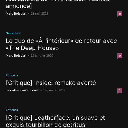
annonce]
-
21 mai 2021
Marc Boisclair
0
Nouvelles
Le duo de «À l’intérieur» de retour avec
«The Deep House»
-
28 janvier 2020
Marc Boisclair
0
Critiques
[Critique] Inside: remake avorté
-
15 janvier 2018
Jean-François Croteau
1
Critiques
[Critique] Leatherface: un suave et
exquis tourbillon de détritus