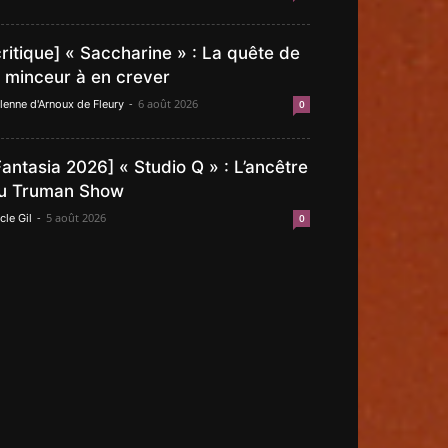
critique] « Saccharine » : La quête de
a minceur à en crever
-
6 août 2026
lenne d'Arnoux de Fleury
0
Fantasia 2026] « Studio Q » : L’ancêtre
u Truman Show
-
5 août 2026
cle Gil
0