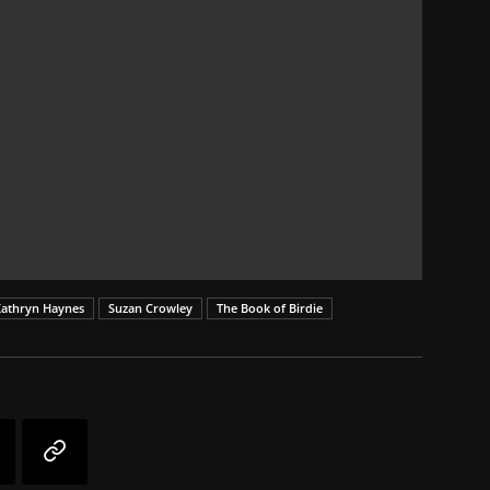
athryn Haynes
Suzan Crowley
The Book of Birdie