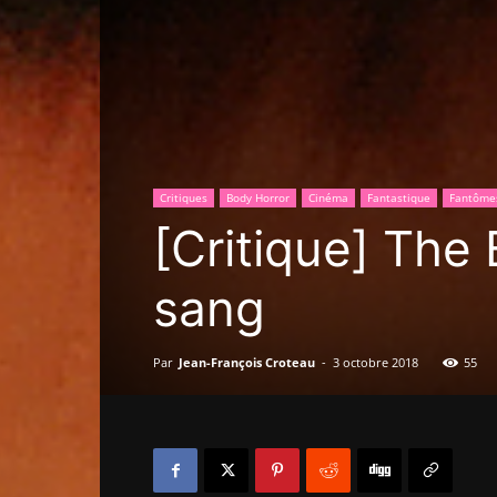
Critiques
Body Horror
Cinéma
Fantastique
Fantôme
[Critique] The B
sang
Par
Jean-François Croteau
-
3 octobre 2018
55