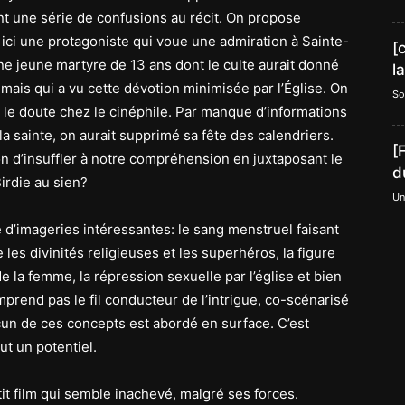
t une série de confusions au récit. On propose
ici une protagoniste qui voue une admiration à Sainte-
[
e jeune martyre de 13 ans dont le culte aurait donné
l
 mais qui a vu cette dévotion minimisée par l’Église. On
So
s le doute chez le cinéphile. Par manque d’informations
la sainte, on aurait supprimé sa fête des calendriers.
[
n d’insuffler à notre compréhension en juxtaposant le
d
irdie au sien?
Un
de d’imageries intéressantes: le sang menstruel faisant
les divinités religieuses et les superhéros, la figure
 la femme, la répression sexuelle par l’église et bien
prend pas le fil conducteur de l’intrigue, co-scénarisé
acun de ces concepts est abordé en surface. C’est
ut un potentiel.
tit film qui semble inachevé, malgré ses forces.