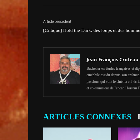
Article précédent
[Critique] Hold the Dark: des loups et des homm
Jean-François Croteau
Bachelier en études françaises et d
cinéphile assidu depuis son enfance. 
passions qui sont le cinéma et l’éc
et co-animateur de l'encan Horreur F
ARTICLES CONNEXES