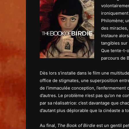
volontairemen
ironiquement 
Philomène; un
des miracles,
instaure alor
tangibles sur 
Que tente-t-o
parcours de B
Dès lors s’installe dans le film une multitu
office de stigmates, une superposition entre 
de l’immaculée conception, l’enfermement de
d’autres. Le problème n’est pas qu’on ne com
par sa réalisatrice: c’est davantage que ch
d’autant plus déplorable que la cinéaste a to
Au final,
The Book of Birdie
est un gentil pe