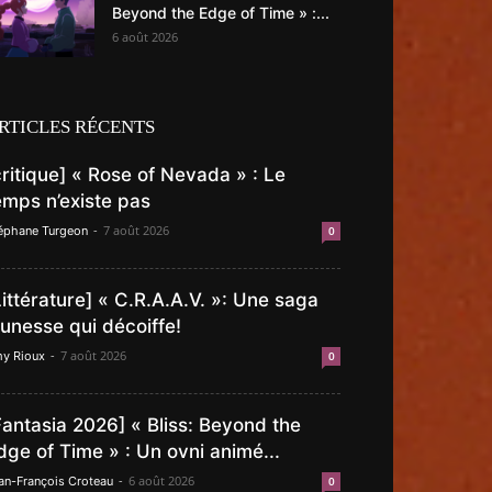
Beyond the Edge of Time » :...
6 août 2026
RTICLES RÉCENTS
critique] « Rose of Nevada » : Le
emps n’existe pas
-
7 août 2026
éphane Turgeon
0
Littérature] « C.R.A.A.V. »: Une saga
eunesse qui décoiffe!
-
7 août 2026
y Rioux
0
Fantasia 2026] « Bliss: Beyond the
dge of Time » : Un ovni animé...
-
6 août 2026
an-François Croteau
0