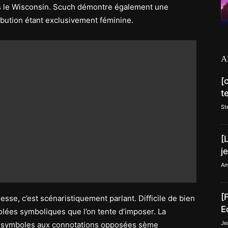
s le Wisconsin. Scuch démontre également une
tribution étant exclusivement féminine.
A
[
t
St
[
j
Am
[
lesse, c’est scénaristiquement parlant. Difficile de bien
E
volées symboliques que l’on tente d’imposer. La
Je
 symboles aux connotations opposées sème