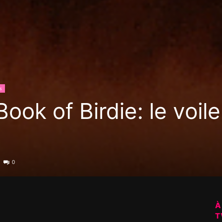
s
ook of Birdie: le voile
0
À
T