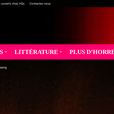
s ouverts chez HQc
Contactez-nous
S
LITTÉRATURE
PLUS D’HORR
 sang