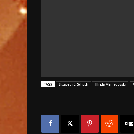
TAGS
Elizabeth E. Schuch
Illirida Memedovski
K