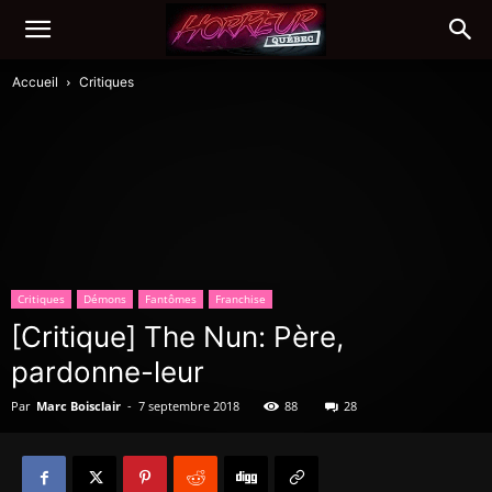
Accueil
Critiques
Critiques
Démons
Fantômes
Franchise
[Critique] The Nun: Père,
pardonne-leur
Par
Marc Boisclair
-
7 septembre 2018
88
28