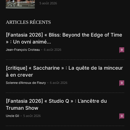
5 août 2026
ARTICLES RÉCENTS
[Fantasia 2026] « Bliss: Beyond the Edge of Time
» : Un ovni animé...
-
6 août 2026
Jean-François Croteau
0
[critique] « Saccharine » : La quête de la minceur
à en crever
-
6 août 2026
Solenne d'Arnoux de Fleury
0
[Fantasia 2026] « Studio Q » : L’ancêtre du
Truman Show
-
5 août 2026
Uncle Gil
0