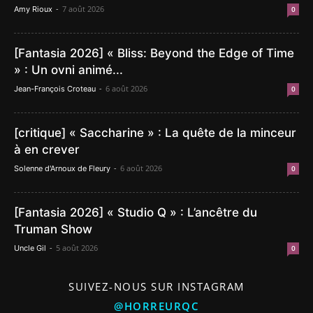
-
7 août 2026
Amy Rioux
0
[Fantasia 2026] « Bliss: Beyond the Edge of Time
» : Un ovni animé...
-
6 août 2026
Jean-François Croteau
0
[critique] « Saccharine » : La quête de la minceur
à en crever
-
6 août 2026
Solenne d'Arnoux de Fleury
0
[Fantasia 2026] « Studio Q » : L’ancêtre du
Truman Show
-
5 août 2026
Uncle Gil
0
SUIVEZ-NOUS SUR INSTAGRAM
@HORREURQC