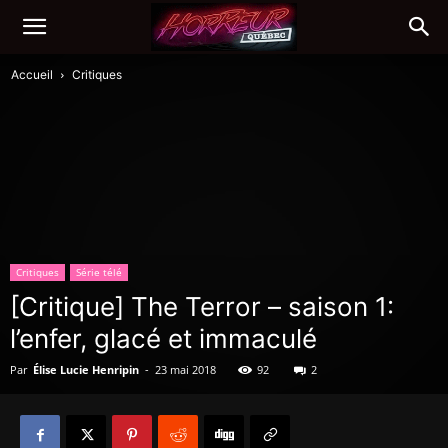
Accueil
Critiques
Critiques
Série télé
[Critique] The Terror – saison 1:
l’enfer, glacé et immaculé
Par
Élise Lucie Henripin
-
23 mai 2018
92
2