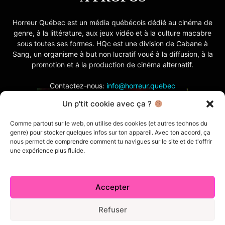
Horreur Québec est un média québécois dédié au cinéma de
genre, à la littérature, aux jeux vidéo et à la culture macabre
sous toutes ses formes. HQc est une division de Cabane à
Sang, un organisme à but non lucratif voué à la diffusion, à la
promotion et à la production de cinéma alternatif.
Contactez-nous:
info@horreur.quebec
Un p'tit cookie avec ça ?
SUIVEZ NOUS
Comme partout sur le web, on utilise des cookies (et autres technos du
genre) pour stocker quelques infos sur ton appareil. Avec ton accord, ça
nous permet de comprendre comment tu navigues sur le site et de t'offrir
une expérience plus fluide.
Accepter
Contactez-nous
Politique de confidentialité
Termes et conditions
Index
Cabane à Sang TV
Refuser
Cookie Policy (CA)
Comment écrire pour nous
Concours