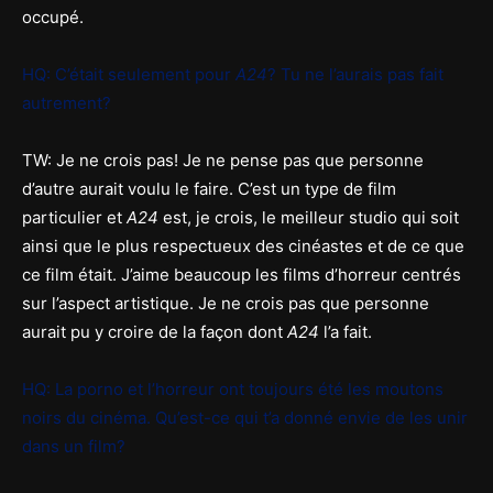
occupé.
HQ: C’était seulement pour
A24
? Tu ne l’aurais pas fait
autrement?
TW: Je ne crois pas! Je ne pense pas que personne
d’autre aurait voulu le faire. C’est un type de film
particulier et
A24
est, je crois, le meilleur studio qui soit
ainsi que le plus respectueux des cinéastes et de ce que
ce film était. J’aime beaucoup les films d’horreur centrés
sur l’aspect artistique. Je ne crois pas que personne
aurait pu y croire de la façon dont
A24
l’a fait.
HQ: La porno et l’horreur ont toujours été les moutons
noirs du cinéma. Qu’est-ce qui t’a donné envie de les unir
dans un film?