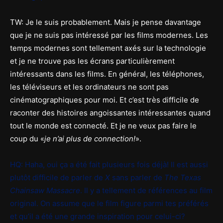
TW: Je le suis probablement. Mais je pense davantage
que je ne suis pas intéressé par les films modernes. Les
temps modernes sont tellement axés sur la technologie
et je ne trouve pas les écrans particulièrement
intéressants dans les films. En général, les téléphones,
les téléviseurs et les ordinateurs ne sont pas
cinématographiques pour moi. Et c’est très difficile de
raconter des histoires angoissantes intéressantes quand
tout le monde est connecté. Et je ne veux pas faire le
coup du «
je n’ai plus de connection!
».
HQ: Haha, oui ça a été fait plusieurs fois déjà! Il est aussi
plutôt difficile de parler de
X
sans parler de
The Texas
Chainsaw Massacre
. Il y a tellement de références au film
original. On assume que le film figure parmi tes préférés
et qu’il a été une grande inspiration pour celui-ci?