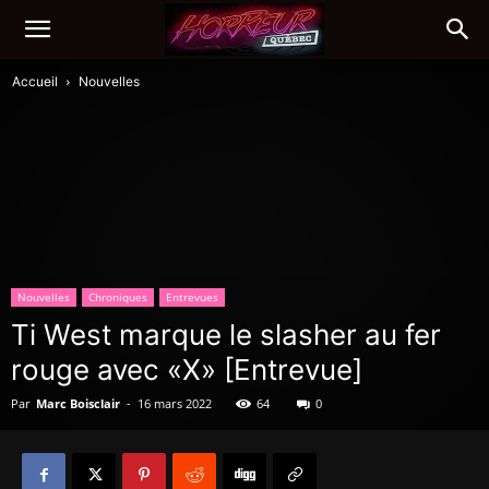
Accueil
Nouvelles
Nouvelles
Chroniques
Entrevues
Ti West marque le slasher au fer
rouge avec «X» [Entrevue]
Par
Marc Boisclair
-
16 mars 2022
64
0