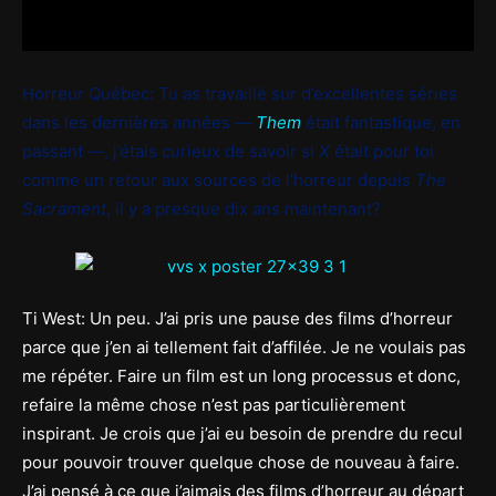
Horreur Québec: Tu as travaillé sur d’excellentes séries
dans les dernières années —
Them
était fantastique, en
passant —, j’étais curieux de savoir si
X
était pour toi
comme un retour aux sources de l’horreur depuis
The
Sacrament
, il y a presque dix ans maintenant?
Ti West: Un peu. J’ai pris une pause des films d’horreur
parce que j’en ai tellement fait d’affilée. Je ne voulais pas
me répéter. Faire un film est un long processus et donc,
refaire la même chose n’est pas particulièrement
inspirant. Je crois que j’ai eu besoin de prendre du recul
pour pouvoir trouver quelque chose de nouveau à faire.
J’ai pensé à ce que j’aimais des films d’horreur au départ