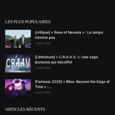
LES PLUS POPULAIRES
[critique] « Rose of Nevada » : Le temps
n’existe pas
7 août 2026
[Littérature] « C.R.A.A.V. »: Une saga
jeunesse qui décoiffe!
7 août 2026
[Fantasia 2026] « Bliss: Beyond the Edge of
Time » :...
6 août 2026
ARTICLES RÉCENTS