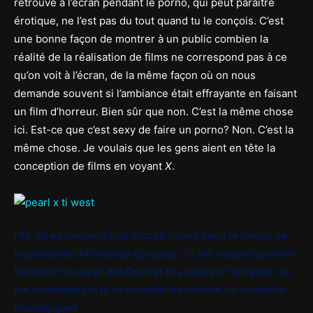
retrouve à l’écran pendant le porno, qui peut paraître
érotique, ne l’est pas du tout quand tu le conçois. C’est
une bonne façon de montrer à un public combien la
réalité de la réalisation de films ne correspond pas à ce
qu’on voit à l’écran, de la même façon où on nous
demande souvent si l’ambiance était effrayante en faisant
un film d’horreur. Bien sûr que non. C’est la même chose
ici. Est-ce que c’est sexy de faire un porno? Non. C’est la
même chose. Je voulais que les gens aient en tête la
conception de films en voyant
X
.
HQ: Tu es toujours très inspiré quand vient le temps de
représenter différentes époques. Tu l’as magnifiquement
fait dans
House of the Devil
et
In a Valley of Violence
. Je
me demandais si tu te considérais comme un cinéphile
nostalgique?