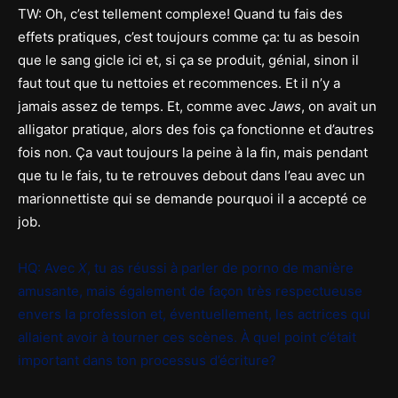
TW: Oh, c’est tellement complexe! Quand tu fais des
effets pratiques, c’est toujours comme ça: tu as besoin
que le sang gicle ici et, si ça se produit, génial, sinon il
faut tout que tu nettoies et recommences. Et il n’y a
jamais assez de temps. Et, comme avec
Jaws
, on avait un
alligator pratique, alors des fois ça fonctionne et d’autres
fois non. Ça vaut toujours la peine à la fin, mais pendant
que tu le fais, tu te retrouves debout dans l’eau avec un
marionnettiste qui se demande pourquoi il a accepté ce
job.
HQ: Avec
X
, tu as réussi à parler de porno de manière
amusante, mais également de façon très respectueuse
envers la profession et, éventuellement, les actrices qui
allaient avoir à tourner ces scènes. À quel point c’était
important dans ton processus d’écriture?