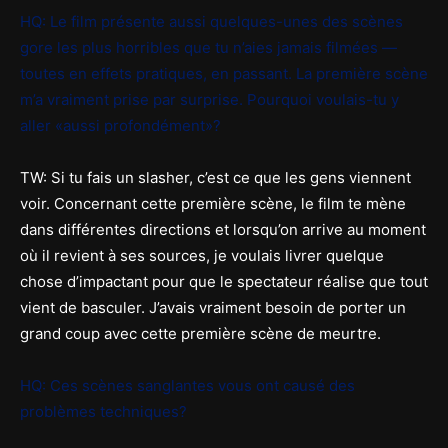
HQ: Le film présente aussi quelques-unes des scènes
gore les plus horribles que tu n’aies jamais filmées —
toutes en effets pratiques, en passant. La première scène
m’a vraiment prise par surprise. Pourquoi voulais-tu y
aller «aussi profondément»?
TW: Si tu fais un slasher, c’est ce que les gens viennent
voir. Concernant cette première scène, le film te mène
dans différentes directions et lorsqu’on arrive au moment
où il revient à ses sources, je voulais livrer quelque
chose d’impactant pour que le spectateur réalise que tout
vient de basculer. J’avais vraiment besoin de porter un
grand coup avec cette première scène de meurtre.
HQ: Ces scènes sanglantes vous ont causé des
problèmes techniques?