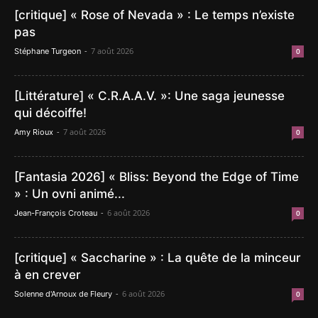
[critique] « Rose of Nevada » : Le temps n’existe
pas
-
7 août 2026
Stéphane Turgeon
0
[Littérature] « C.R.A.A.V. »: Une saga jeunesse
qui décoiffe!
-
7 août 2026
Amy Rioux
0
[Fantasia 2026] « Bliss: Beyond the Edge of Time
» : Un ovni animé...
-
6 août 2026
Jean-François Croteau
0
[critique] « Saccharine » : La quête de la minceur
à en crever
-
6 août 2026
Solenne d'Arnoux de Fleury
0