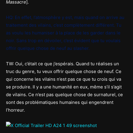
Massacre
].
HQ: En effet, l’atmosphère y est, mais quand on arrive au
traitement des vilains, c’est complètement différent. Tu
as voulu les humaniser à la place de les garder dans le
noir. Sans trop en dévoiler, c’est évident que tu voulais
offrir quelque chose de neuf au slasher.
TW: Oui, c’était ce que j’espérais. Quand tu réalises un
truc du genre, tu veux offrir quelque chose de neuf. Ce
qui concerne les vilains n’est pas ce que tu crois qui va
se produire. Il y a une humanité en eux, même s’il s’agit
de vilains. Ce n’est pas quelque chose de surnaturel, ce
sont des problématiques humaines qui engendrent
l’horreur.