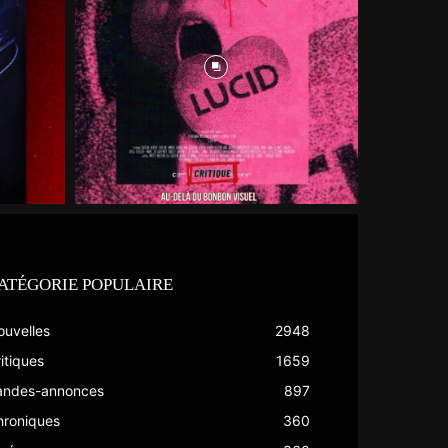
ATÉGORIE POPULAIRE
ouvelles
2948
itiques
1659
andes-annonces
897
hroniques
360