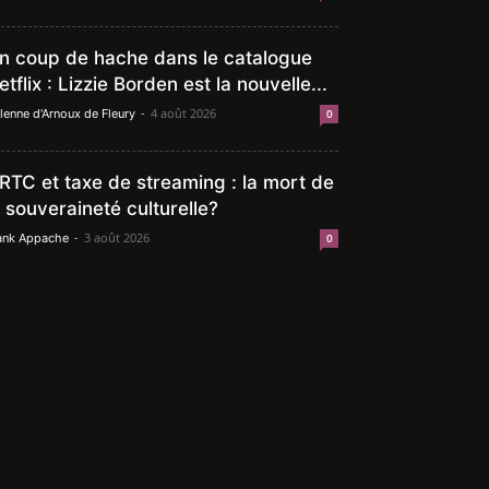
n coup de hache dans le catalogue
etflix : Lizzie Borden est la nouvelle...
-
4 août 2026
lenne d'Arnoux de Fleury
0
RTC et taxe de streaming : la mort de
a souveraineté culturelle?
-
3 août 2026
ank Appache
0