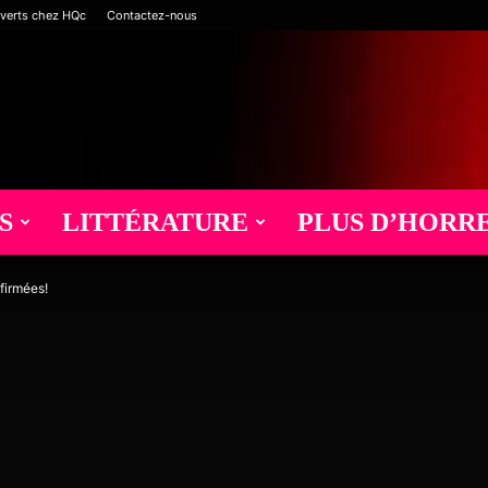
verts chez HQc
Contactez-nous
S
LITTÉRATURE
PLUS D’HORR
firmées!