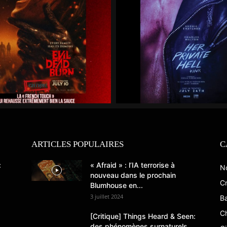
ARTICLES POPULAIRES
C
:
« Afraid » : l’IA terrorise à
N
nouveau dans le prochain
Cr
Blumhouse en...
3 juillet 2024
B
C
[Critique] Things Heard & Seen:
des phénomènes surnaturels