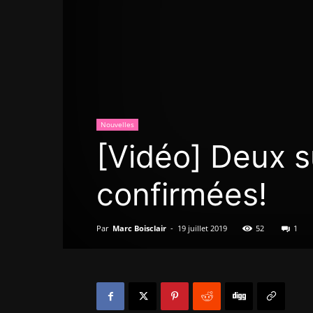
Nouvelles
[Vidéo] Deux s
confirmées!
Par
Marc Boisclair
-
19 juillet 2019
52
1