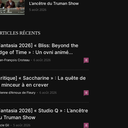
L’ancêtre du Truman Show
5 août 2026
RTICLES RÉCENTS
Fantasia 2026] « Bliss: Beyond the
dge of Time » : Un ovni animé...
-
6 août 2026
an-François Croteau
0
critique] « Saccharine » : La quête de
a minceur à en crever
-
6 août 2026
lenne d'Arnoux de Fleury
0
Fantasia 2026] « Studio Q » : L’ancêtre
u Truman Show
-
5 août 2026
cle Gil
0