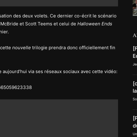
isation des deux volets. Ce dernier co-écrit le scénario
McBride et Scott Teems et celui de
Halloween Ends
nier.
A
 cette
nouvelle
trilogie prendra donc officiellement fin
[
E
Je
e aujourd’hui via ses réseaux sociaux avec cette vidéo:
[
9665059623338
l
So
[
d
Un