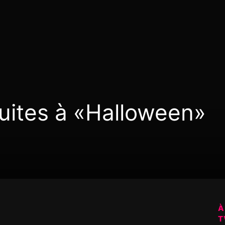
uites à «Halloween»
À
T