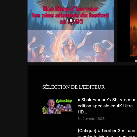
SÉLECTION DE L'EDITEUR
« Shakespeare’s Shitstorm » 
édition spéciale en 4K Ultra
HD...
8 décembre 2025
[Critique] « Terrifier 3 » : une
sanglante injure à la censure