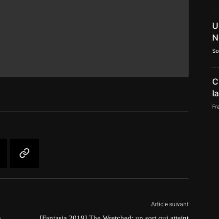
U
N
So
C
l
Fr
Article suivant
a
[Fantasia 2019] The Wretched: un sort qui atteint