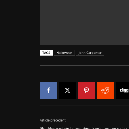
TAGS
Halloween
John Carpenter
Article précédent
Shudder partage la première bande-annonce de s