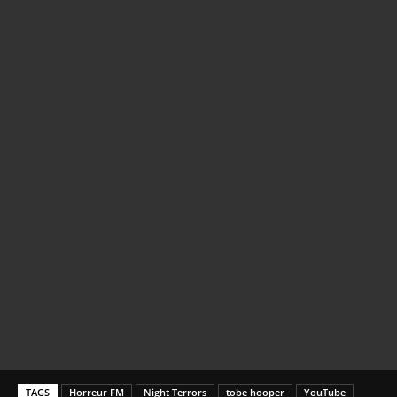
TAGS
Horreur FM
Night Terrors
tobe hooper
YouTube