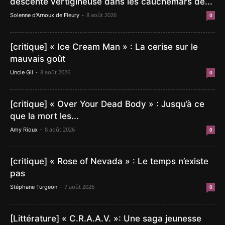
descente vertigineuse dans les cauchemars de...
-
8 août 2026
Solenne d'Arnoux de Fleury
0
[critique] « Ice Cream Man » : La cerise sur le
mauvais goût
-
8 août 2026
Uncle Gil
0
[critique] « Over Your Dead Body » : Jusqu’à ce
que la mort les...
-
8 août 2026
Amy Rioux
0
[critique] « Rose of Nevada » : Le temps n’existe
pas
-
7 août 2026
Stéphane Turgeon
0
[Littérature] « C.R.A.A.V. »: Une saga jeunesse