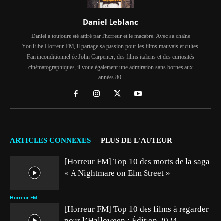
Daniel Leblanc
Daniel a toujours été attiré par l'horreur et le macabre. Avec sa chaîne
YouTube Horreur FM, il partage sa passion pour les films mauvais et cultes.
Fan inconditionnel de John Carpenter, des films italiens et des curiosités
cinématographiques, il voue également une admiration sans bornes aux
années 80.
ARTICLES CONNEXES
PLUS DE L'AUTEUR
[Horreur FM] Top 10 des morts de la saga
« A Nightmare on Elm Street »
Horreur FM
[Horreur FM] Top 10 des films à regarder
pour l’Halloween : Édition 2024