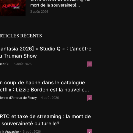
mort de la souveraineté...
3 août 2026
RTICLES RÉCENTS
Fantasia 2026] « Studio Q » : L’ancêtre
u Truman Show
-
5 août 2026
cle Gil
0
n coup de hache dans le catalogue
etflix : Lizzie Borden est la nouvelle...
-
4 août 2026
lenne d'Arnoux de Fleury
0
RTC et taxe de streaming : la mort de
a souveraineté culturelle?
-
3 août 2026
ank Appache
0