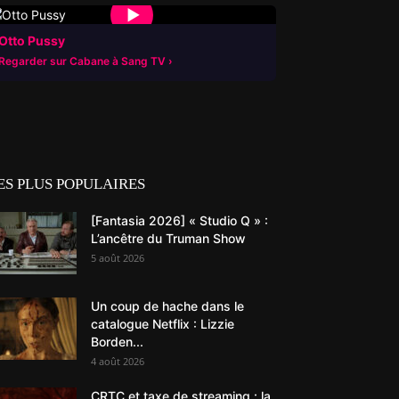
▶
Otto Pussy
Regarder sur Cabane à Sang TV
ES PLUS POPULAIRES
[Fantasia 2026] « Studio Q » :
L’ancêtre du Truman Show
5 août 2026
Un coup de hache dans le
catalogue Netflix : Lizzie
Borden...
4 août 2026
CRTC et taxe de streaming : la