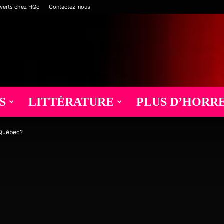
verts chez HQc
Contactez-nous
S
LITTÉRATURE
PLUS D’HORR
r Québec?