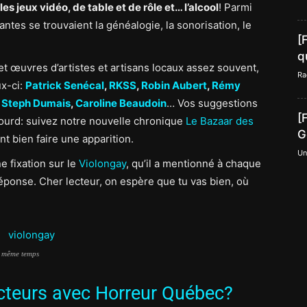
les jeux vidéo, de table et de rôle et… l’alcool
! Parmi
ntes se trouvaient la généalogie, la sonorisation, le
[
q
t œuvres d’artistes et artisans locaux assez souvent,
Ra
ux-ci:
Patrick Senécal
,
RKSS
,
Robin Aubert
,
Rémy
,
Steph Dumais
,
Caroline Beaudoin
… Vos suggestions
[
sourd: suivez notre nouvelle chronique
Le Bazaar des
G
nt bien faire une apparition.
Un
e fixation sur le
Violongay
, qu’il a mentionné à chaque
réponse. Cher lecteur, on espère que tu vas bien, où
n même temps
lecteurs avec Horreur Québec?