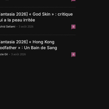
Fantasia 2026] « God Skin » : critique
ui a la peau irritée
-
3 août 2026
chid Sellami
0
Fantasia 2026] « Hong Kong
odfather » : Un Bain de Sang
-
3 août 2026
cle Gil
0