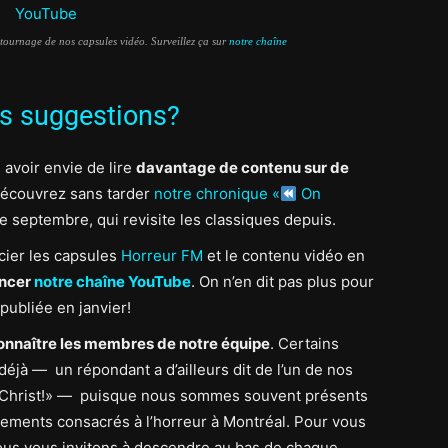
 tournage de nos capsules vidéo. Surveillez ça sur
notre chaîne
os suggestions?
avoir envie de lire
davantage de contenu sur de
, découvrez sans tarder
notre chronique «
On
de septembre, qui revisite les classiques depuis.
cier les capsules
Horreur FM
et le contenu vidéo en
ancer
notre chaîne YouTube
. On n’en dit pas plus pour
 publiée en janvier!
onnaître les membres de notre équipe
. Certains
déjà — un répondant a d’ailleurs dit de l’un de nos
e Christ!» — puisque nous sommes souvent présents
nements consacrés à l’horreur à Montréal. Pour vous
o
us vous invitons à descendre au bas de chaque