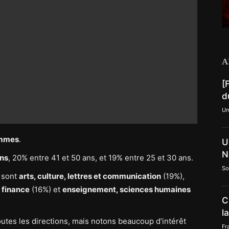
A
[
d
Un
mmes
.
U
N
ans
, 20% entre 41 et 50 ans, et 19% entre 25 et 30 ans.
So
s sont
arts, culture, lettres et communication
(19%),
t finance
(16%) et
enseignement, sciences humaines
C
l
utes les directions, mais notons beaucoup d’intérêt
Fr