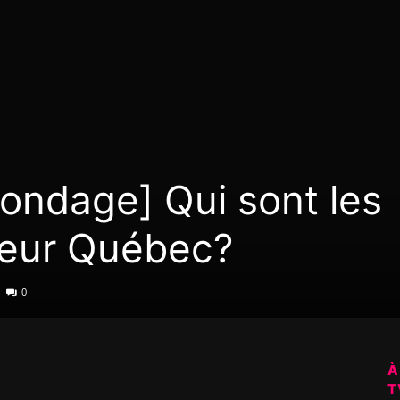
sondage] Qui sont les
reur Québec?
0
À
T