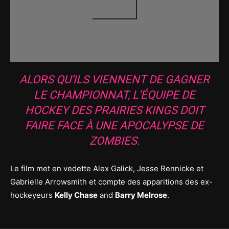
ALORS QU’ILS VIENNENT DE GAGNER
LE CHAMPIONNAT, L’ÉQUIPE DE
HOCKEY DES PRAIRIES KINGS DOIT
FAIRE FACE À UNE APOCALYPSE DE
ZOMBIES.
Le film met en vedette Alex Galick, Jesse Rennicke et
Gabrielle Arrowsmith et compte des apparitions des ex-
hockeyeurs
Kelly Chase
and
Barry Melrose
.