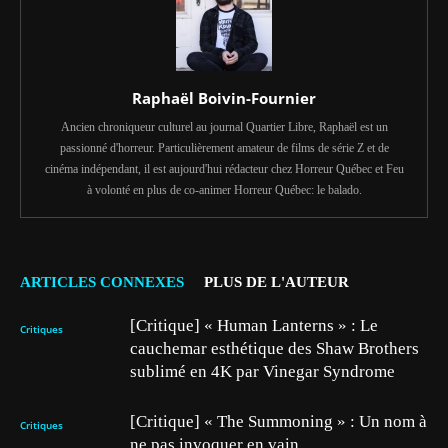
Raphaël Boivin-Fournier
Ancien chroniqueur culturel au journal Quartier Libre, Raphaël est un
passionné d'horreur. Particulièrement amateur de films de série Z et de
cinéma indépendant, il est aujourd'hui rédacteur chez Horreur Québec et Feu
à volonté en plus de co-animer Horreur Québec: le balado.
ARTICLES CONNEXES
PLUS DE L'AUTEUR
[Critique] « Human Lanterns » : Le
Critiques
cauchemar esthétique des Shaw Brothers
sublimé en 4K par Vinegar Syndrome
[Critique] « The Summoning » : Un nom à
Critiques
ne pas invoquer en vain