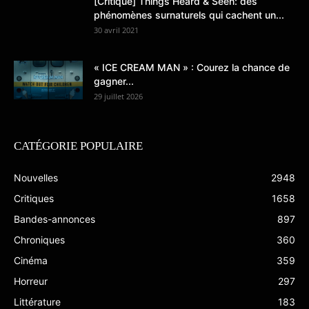
[Critique] Things Heard & Seen: des
phénomènes surnaturels qui cachent un...
30 avril 2021
« ICE CREAM MAN » : Courez la chance de
gagner...
29 juillet 2026
CATÉGORIE POPULAIRE
Nouvelles
2948
Critiques
1658
Bandes-annonces
897
Chroniques
360
Cinéma
359
Horreur
297
Littérature
183