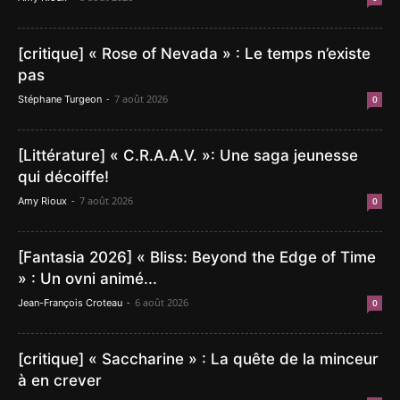
[critique] « Rose of Nevada » : Le temps n’existe
pas
-
7 août 2026
Stéphane Turgeon
0
[Littérature] « C.R.A.A.V. »: Une saga jeunesse
qui décoiffe!
-
7 août 2026
Amy Rioux
0
[Fantasia 2026] « Bliss: Beyond the Edge of Time
» : Un ovni animé...
-
6 août 2026
Jean-François Croteau
0
[critique] « Saccharine » : La quête de la minceur
à en crever