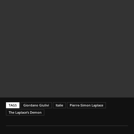
TAGS
Giordano Giulivi
Italie
Pierre-Simon Laplace
The Laplace’s Demon