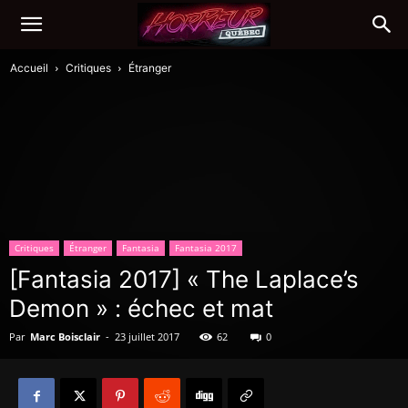
Accueil
Critiques
Étranger
Critiques
Étranger
Fantasia
Fantasia 2017
[Fantasia 2017] « The Laplace’s
Demon » : échec et mat
Par
Marc Boisclair
-
23 juillet 2017
62
0