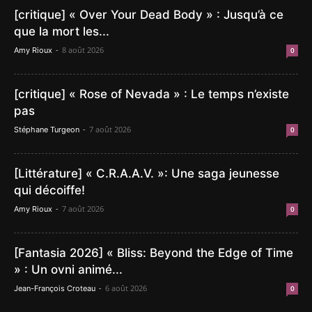
[critique] « Over Your Dead Body » : Jusqu’à ce
que la mort les...
-
8 août 2026
Amy Rioux
0
[critique] « Rose of Nevada » : Le temps n’existe
pas
-
7 août 2026
Stéphane Turgeon
0
[Littérature] « C.R.A.A.V. »: Une saga jeunesse
qui décoiffe!
-
7 août 2026
Amy Rioux
0
[Fantasia 2026] « Bliss: Beyond the Edge of Time
» : Un ovni animé...
-
6 août 2026
Jean-François Croteau
0