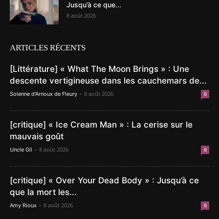
Jusqu’à ce que...
8 août 2026
ARTICLES RÉCENTS
[Littérature] « What The Moon Brings » : Une
descente vertigineuse dans les cauchemars de...
-
8 août 2026
Solenne d'Arnoux de Fleury
0
[critique] « Ice Cream Man » : La cerise sur le
mauvais goût
-
8 août 2026
Uncle Gil
0
[critique] « Over Your Dead Body » : Jusqu’à ce
que la mort les...
-
8 août 2026
Amy Rioux
0