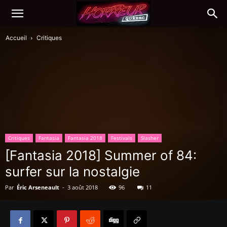
Accueil
Critiques
Critiques
Fantasia
Fantasia 2018
Festivals
Slasher
[Fantasia 2018] Summer of 84:
surfer sur la nostalgie
Par
Éric Arseneault
-
3 août 2018
96
11