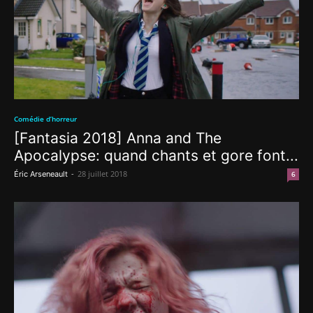
Comédie d’horreur
[Fantasia 2018] Anna and The
Apocalypse: quand chants et gore font...
-
28 juillet 2018
Éric Arseneault
6