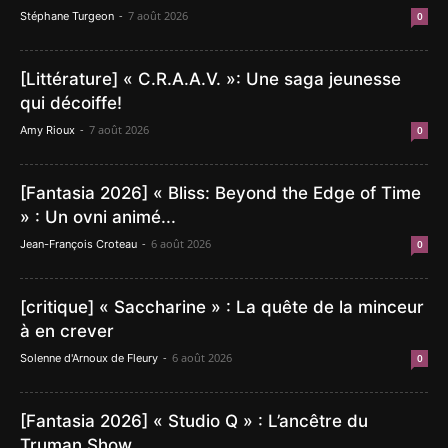
-
7 août 2026
Stéphane Turgeon
0
[Littérature] « C.R.A.A.V. »: Une saga jeunesse
qui décoiffe!
-
7 août 2026
Amy Rioux
0
[Fantasia 2026] « Bliss: Beyond the Edge of Time
» : Un ovni animé...
-
6 août 2026
Jean-François Croteau
0
[critique] « Saccharine » : La quête de la minceur
à en crever
-
6 août 2026
Solenne d'Arnoux de Fleury
0
[Fantasia 2026] « Studio Q » : L’ancêtre du
Truman Show