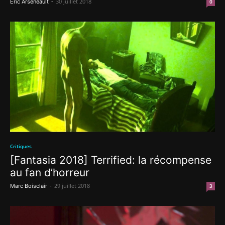
-
30 juillet 2018
Éric Arseneault
0
Critiques
[Fantasia 2018] Terrified: la récompense
au fan d’horreur
-
29 juillet 2018
Marc Boisclair
3