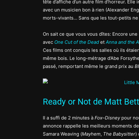
tête d’affiche d’un autre film d’horreur. Elle
avec un musicien bon à rien (Alexander Eng
morts-vivants… Sans que les tout-petits ne
On sait ce que vous vous dîtes: Encore une
avec
One Cut of the Dead
et
Anna and the 
Ces films ont conquis les salles où ils étaie
même bois. Le long-métrage d’Abe Forsythe
passé, remportant même le grand prix au
B
Ready or Not de Matt Bettin
Il a suffi de 2 minutes à
Fox
–
Disney
pour no
annonce rappelle les meilleurs moments d
Samara Weaving (
Mayhem
,
The Babysitter
)