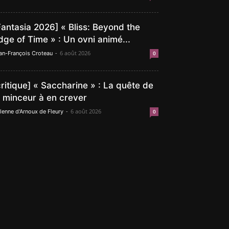
Fantasia 2026] « Bliss: Beyond the
dge of Time » : Un ovni animé...
-
6 août 2026
an-François Croteau
0
critique] « Saccharine » : La quête de
a minceur à en crever
-
6 août 2026
lenne d'Arnoux de Fleury
0