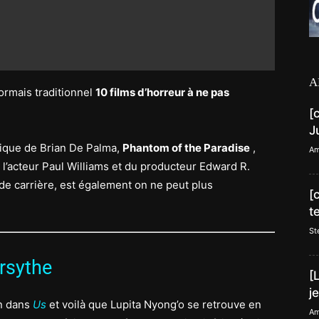
A
ormais traditionnel
10 films d’horreur à ne pas
[
J
sique de Brian De Palma,
Phantom of the Paradise
,
Am
’acteur Paul Williams et du producteur Edward R.
 de carrière, est également on ne peut plus
[
t
St
rsythe
[
j
on dans
Us
et voilà que Lupita Nyong’o se retrouve en
Am