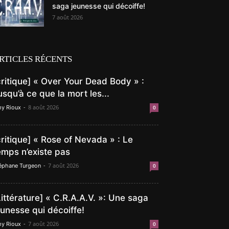
saga jeunesse qui décoiffe!
7 août 2026
RTICLES RÉCENTS
critique] « Over Your Dead Body » :
usqu’à ce que la mort les...
-
8 août 2026
y Rioux
0
critique] « Rose of Nevada » : Le
emps n’existe pas
-
7 août 2026
éphane Turgeon
0
Littérature] « C.R.A.A.V. »: Une saga
eunesse qui décoiffe!
-
7 août 2026
y Rioux
0