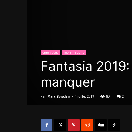
Chroniques
Top 5 | Top 10
Fantasia 2019: 
manquer
Par
Marc Boisclair
-
4 juillet 2019
80
2