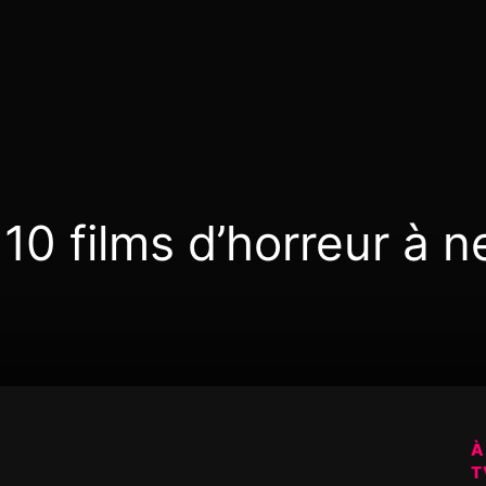
10 films d’horreur à n
À
T