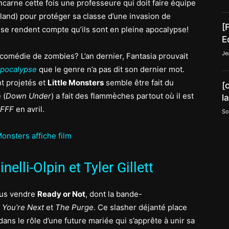
 incarne cette fois une professeure qui doit faire équipe
land) pour protéger sa classe d’une invasion de
[
 se rendent compte qu’ils sont en pleine apocalypse!
E
Je
 comédie de zombies? L’an dernier, Fantasia prouvait
Apocalypse
que le genre n’a pas dit son dernier mot.
nt projetés et
Little Monsters
semble être fait du
[
 (
Down Under
) a fait des flammèches partout où il est
l
IFFF
en avril.
So
elli-Olpin et Tyler Gillett
us vendre
Ready or Not
, dont la bande-
e
You’re Next
et
The Purge
. Ce slasher déjanté place
 dans le rôle d’une future mariée qui s’apprête à unir sa