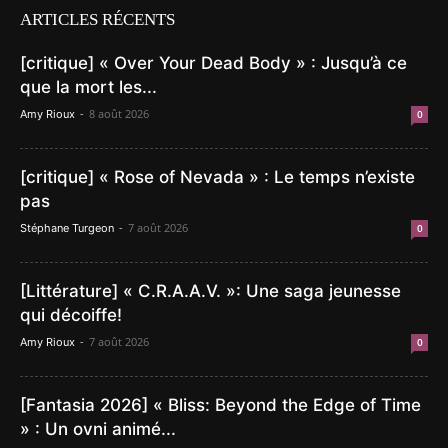
ARTICLES RÉCENTS
[critique] « Over Your Dead Body » : Jusqu’à ce
que la mort les...
-
8 août 2026
Amy Rioux
0
[critique] « Rose of Nevada » : Le temps n’existe
pas
-
7 août 2026
Stéphane Turgeon
0
[Littérature] « C.R.A.A.V. »: Une saga jeunesse
qui décoiffe!
-
7 août 2026
Amy Rioux
0
[Fantasia 2026] « Bliss: Beyond the Edge of Time
» : Un ovni animé...