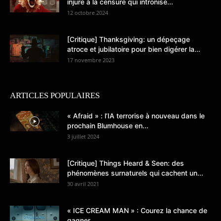
injure à la censure qui intronise...
12 octobre 2024
[Critique] Thanksgiving: un dépeçage
atroce et jubilatoire pour bien digérer la...
17 novembre 2023
ARTICLES POPULAIRES
« Afraid » : l’IA terrorise à nouveau dans le
prochain Blumhouse en...
3 juillet 2024
[Critique] Things Heard & Seen: des
phénomènes surnaturels qui cachent un...
30 avril 2021
« ICE CREAM MAN » : Courez la chance de
gagner...