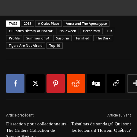
TAGS
2018
A Quiet Place
Anna and The Apocalypse
Eli Roth's History of Horror
Halloween
Hereditary
Luz
Profile
Summer of 84
Suspiria
Terrified
The Dark
Tigers Are Not Afraid
Top 10
Article précédent
Article suivant
Dissection pour collectionneurs:
[Résultats de sondage] Qui sont
The Critters Collection de
les lecteurs d’Horreur Québec?
Scream Factory