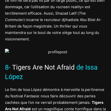
ce film ne sera pas vu par un large public, ce qui est bien
dommage, car l’utilisation du «screen reality» est
terriblement efficace. Aussi, Shazad Latif (
The
Commuter
) incarne le recruteur djihadiste Abu Bilel Al-
Britani de façon magistrale. Un thriller qui vous
maintiendra sur le bout de votre siège tout au long du
visionnement.
8-
Tigers Are Not Afraid
de Issa
López
Le film de Issa López démontre à merveille la pertinence
du festival
Fantasia
: nous faire découvrir des perles
cachées que l’on ne verrait probablement jamais.
Tigers
Are Not Afraid
est un magnifique conte horrifique dans la