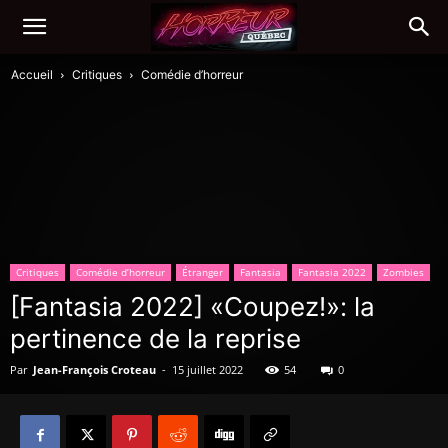
Accueil
Critiques
Comédie d’horreur
Critiques
Comédie d’horreur
Étranger
Fantasia
Fantasia 2022
Zombies
[Fantasia 2022] «Coupez!»: la
pertinence de la reprise
Par
Jean-François Croteau
-
15 juillet 2022
54
0