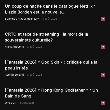
Un coup de hache dans le catalogue Netflix :
Lizzie Borden est la nouvelle...
-
4 août 2026
Solenne d'Arnoux de Fleury
0
CRTC et taxe de streaming : la mort de la
souveraineté culturelle?
-
3 août 2026
Frank Appache
0
[Fantasia 2026] « God Skin » : critique qui a la
peau irritée
-
3 août 2026
Rachid Sellami
0
[Fantasia 2026] « Hong Kong Godfather » : Un
Bain de Sang
-
3 août 2026
Uncle Gil
0