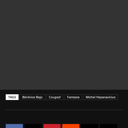
TAGS
Bérénice Bejo
Coupez!
Fantasia
Michel Hazanavicius