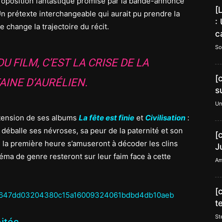
proposition fantastique promise par la bande-annonce
[
n prétexte interchangeable qui aurait pu prendre la
:
 change la trajectoire du récit.
c
So
U FILM, C’EST LA CRISE DE LA
[
INE D’AURÉLIEN.
s
Un
tension de ses albums
La fête est finie
et
Civilisation
:
 déballe ses névroses, sa peur de la paternité et son
[
 la première heure s’amuseront à décoder les clins
J
éma de genre resteront sur leur faim face à cette
Am
[
t
St