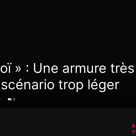
roï » : Une armure très
 scénario trop léger
5
0
À
T