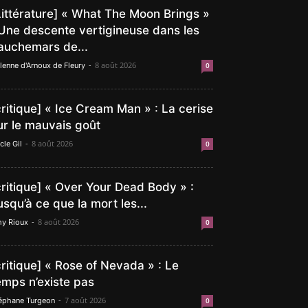
Littérature] « What The Moon Brings »
 Une descente vertigineuse dans les
auchemars de...
-
8 août 2026
lenne d'Arnoux de Fleury
0
critique] « Ice Cream Man » : La cerise
ur le mauvais goût
-
8 août 2026
cle Gil
0
critique] « Over Your Dead Body » :
usqu’à ce que la mort les...
-
8 août 2026
y Rioux
0
critique] « Rose of Nevada » : Le
emps n’existe pas
-
7 août 2026
éphane Turgeon
0