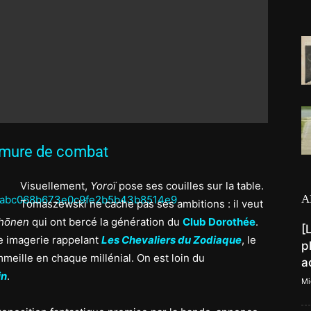
rmure de combat
Visuellement,
Yoroï
pose ses couilles sur la table.
A
Tomaszewski ne cache pas ses ambitions : il veut
hōnen
qui ont bercé la génération du
Club Dorothée
.
[
ne imagerie rappelant
Les Chevaliers du Zodiaque
, le
p
ommeille en chaque millénial. On est loin du
a
in
.
Mi