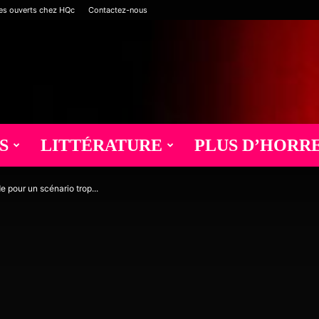
es ouverts chez HQc
Contactez-nous
S
LITTÉRATURE
PLUS D’HORR
de pour un scénario trop...