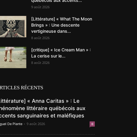
québécois aux accents...
9 août 2026
[Littérature] « What The Moon
Brings » : Une descente
vertigineuse dans...
8 août 2026
[critique] « Ice Cream Man » :
La cerise sur le...
8 août 2026
RTICLES RÉCENTS
Littérature] « Anna Caritas » : Le
hénomène littéraire québécois aux
ccents sanguinaires et maléfiques
-
9 août 2026
guel De Plante
0