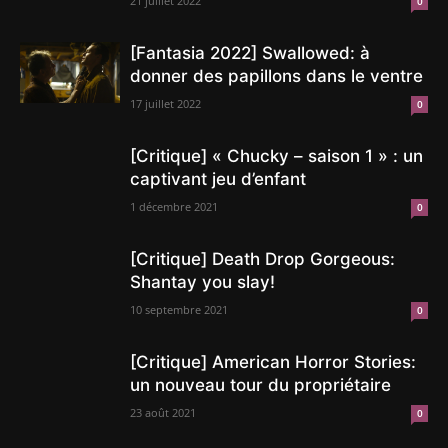
21 juillet 2022
0
[Fantasia 2022] Swallowed: à
donner des papillons dans le ventre
17 juillet 2022
0
[Critique] « Chucky – saison 1 » : un
captivant jeu d’enfant
1 décembre 2021
0
[Critique] Death Drop Gorgeous:
Shantay you slay!
10 septembre 2021
0
[Critique] American Horror Stories:
un nouveau tour du propriétaire
23 août 2021
0