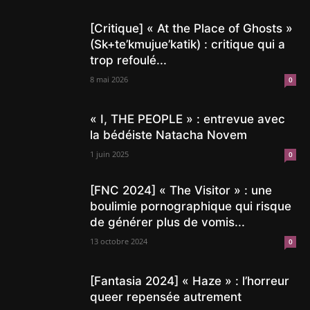
[Critique] « At the Place of Ghosts »
(Sk+te’kmujue’katik) : critique qui a
trop refoulé...
8 mai 2026
0
« I, THE PEOPLE » : entrevue avec
la bédéiste Natacha Novem
1 juin 2025
0
[FNC 2024] « The Visitor » : une
boulimie pornographique qui risque
de générer plus de vomis...
13 octobre 2024
0
[Fantasia 2024] « Haze » : l’horreur
queer repensée autrement