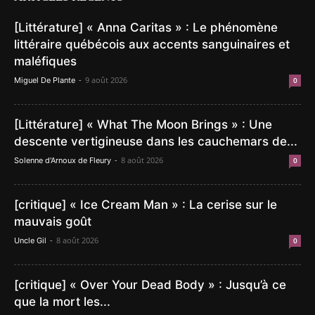
[Littérature] « Anna Caritas » : Le phénomène
littéraire québécois aux accents sanguinaires et
maléfiques
-
9 août 2026
Miguel De Plante
0
[Littérature] « What The Moon Brings » : Une
descente vertigineuse dans les cauchemars de...
-
8 août 2026
Solenne d'Arnoux de Fleury
0
[critique] « Ice Cream Man » : La cerise sur le
mauvais goût
-
8 août 2026
Uncle Gil
0
[critique] « Over Your Dead Body » : Jusqu’à ce
que la mort les...